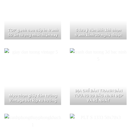
TOP gạch cao cấp in tranh
5 lưu ý cần biết khi chọn
5D ấn tượng nhất hiện nay
tranh kính 3D nghệ thuật
ĐỊA CHỈ BÁN TRANH DÁN
Mẹo chọn giấy dán tường
TƯỜNG 3D BẮC NINH ĐẸP
Vintage bắt kịp xu hướng
VÀ RẺ NHẤT