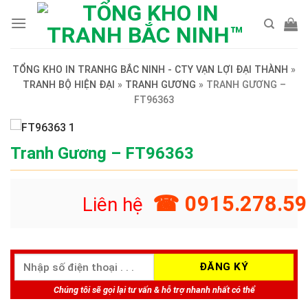
Skip
to
content
TỔNG KHO IN TRANHG BẮC NINH - CTY VẠN LỢI ĐẠI THÀNH
»
TRANH BỘ HIỆN ĐẠI
»
TRANH GƯƠNG
»
TRANH GƯƠNG –
FT96363
Tranh Gương – FT96363
☎ 0915.278.59
Liên hệ
Chúng tôi sẽ gọi lại tư vấn & hỗ trợ nhanh nhất có thể