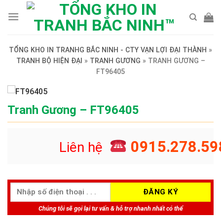
Skip
to
content
TỔNG KHO IN TRANHG BẮC NINH - CTY VẠN LỢI ĐẠI THÀNH
»
TRANH BỘ HIỆN ĐẠI
»
TRANH GƯƠNG
»
TRANH GƯƠNG –
FT96405
Tranh Gương – FT96405
0915.278.59
Liên hệ
Chúng tôi sẽ gọi lại tư vấn & hỗ trợ nhanh nhất có thể