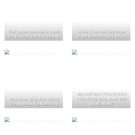
TOP gạch cao cấp in tranh
5 lưu ý cần biết khi chọn
5D ấn tượng nhất hiện nay
tranh kính 3D nghệ thuật
ĐỊA CHỈ BÁN TRANH DÁN
Mẹo chọn giấy dán tường
TƯỜNG 3D BẮC NINH ĐẸP
Vintage bắt kịp xu hướng
VÀ RẺ NHẤT