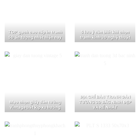
TOP gạch cao cấp in tranh
5 lưu ý cần biết khi chọn
5D ấn tượng nhất hiện nay
tranh kính 3D nghệ thuật
ĐỊA CHỈ BÁN TRANH DÁN
Mẹo chọn giấy dán tường
TƯỜNG 3D BẮC NINH ĐẸP
Vintage bắt kịp xu hướng
VÀ RẺ NHẤT