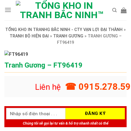
Skip
to
content
TỔNG KHO IN TRANHG BẮC NINH - CTY VẠN LỢI ĐẠI THÀNH
»
TRANH BỘ HIỆN ĐẠI
»
TRANH GƯƠNG
»
TRANH GƯƠNG –
FT96419
Tranh Gương – FT96419
☎ 0915.278.59
Liên hệ
Chúng tôi sẽ gọi lại tư vấn & hỗ trợ nhanh nhất có thể