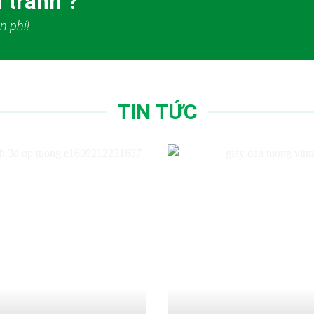
 tranh ?
n phí!
TIN TỨC