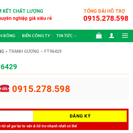
 KẾT CHẤT LƯỢNG
TỔNG ĐÀI HỖ TRỢ
0915.278.598
huyên nghiệp giá siêu rẻ
CH BÔNG
BIỂN CÔNG TY
TIN TỨC
NG
»
TRANH GƯƠNG – FT96429
96429
0915.278.598
tôi sẽ gọi lại tư vấn & hỗ trợ nhanh nhất có thể