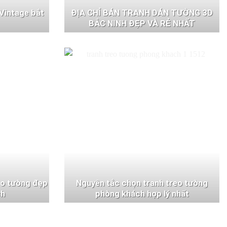
Vintage bắt
ĐỊA CHỈ BÁN TRANH DÁN TƯỜNG 3D
BẮC NINH ĐẸP VÀ RẺ NHẤT
eo tường đẹp
Nguyên tắc chọn tranh treo tường
ch
phòng khách hợp lý nhất