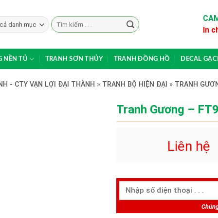
CAM
Search
In c
for:
 NỀN TỦ
TRANH SƠN THỦY
TRANH ĐỒNG HỒ
DECAL GẠ
H - CTY VẠN LỢI ĐẠI THÀNH
»
TRANH BỘ HIỆN ĐẠI
»
TRANH GƯƠ
Tranh Gương – FT
Liên hệ
Chúng 