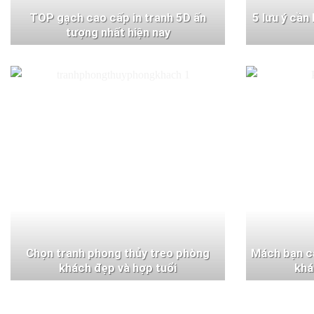
TOP gạch cao cấp in tranh 5D ấn
5 lưu ý cần
tượng nhất hiện nay
Chọn tranh phong thủy treo phòng
Mách bạn c
khách đẹp và hợp tuổi
khá