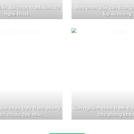
 biết khi chọn tranh kính 3D
Mẹo chọn giấy dán tường 
nghệ thuật
kịp xu hướng
ách chọn treo tranh phòng
Kinh nghiệm chọn tranh tr
ch chuẩn đẹp nhất
cho phòng khá