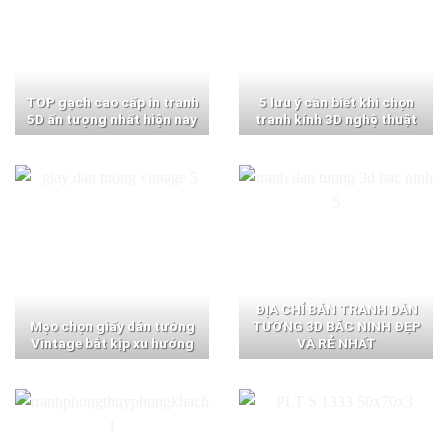
TOP gạch cao cấp in tranh
5 lưu ý cần biết khi chọn
5D ấn tượng nhất hiện nay
tranh kính 3D nghệ thuật
ĐỊA CHỈ BÁN TRANH DÁN
Mẹo chọn giấy dán tường
TƯỜNG 3D BẮC NINH ĐẸP
Vintage bắt kịp xu hướng
VÀ RẺ NHẤT