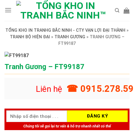
Skip
to
content
TỔNG KHO IN TRANHG BẮC NINH - CTY VẠN LỢI ĐẠI THÀNH
»
TRANH BỘ HIỆN ĐẠI
»
TRANH GƯƠNG
»
TRANH GƯƠNG –
FT99187
Tranh Gương – FT99187
☎ 0915.278.59
Liên hệ
Chúng tôi sẽ gọi lại tư vấn & hỗ trợ nhanh nhất có thể