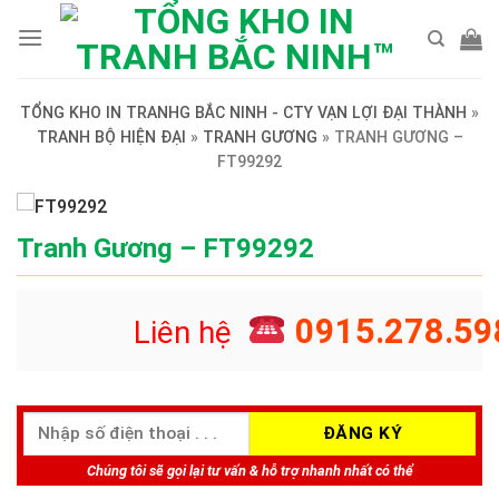
Skip
to
content
TỔNG KHO IN TRANHG BẮC NINH - CTY VẠN LỢI ĐẠI THÀNH
»
TRANH BỘ HIỆN ĐẠI
»
TRANH GƯƠNG
»
TRANH GƯƠNG –
FT99292
Tranh Gương – FT99292
0915.278.59
Liên hệ
Chúng tôi sẽ gọi lại tư vấn & hỗ trợ nhanh nhất có thể