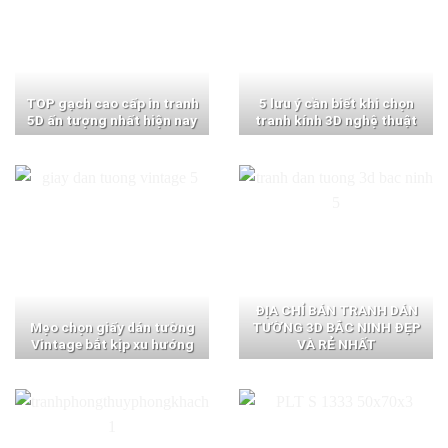
TOP gạch cao cấp in tranh
5 lưu ý cần biết khi chọn
5D ấn tượng nhất hiện nay
tranh kính 3D nghệ thuật
ĐỊA CHỈ BÁN TRANH DÁN
Mẹo chọn giấy dán tường
TƯỜNG 3D BẮC NINH ĐẸP
Vintage bắt kịp xu hướng
VÀ RẺ NHẤT