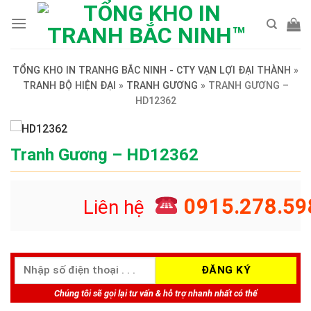
Skip
to
content
TỔNG KHO IN TRANHG BẮC NINH - CTY VẠN LỢI ĐẠI THÀNH
»
TRANH BỘ HIỆN ĐẠI
»
TRANH GƯƠNG
»
TRANH GƯƠNG –
HD12362
Tranh Gương – HD12362
0915.278.59
Liên hệ
Chúng tôi sẽ gọi lại tư vấn & hỗ trợ nhanh nhất có thể