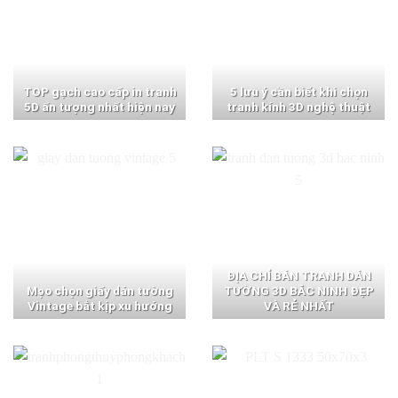
TOP gạch cao cấp in tranh
5 lưu ý cần biết khi chọn
5D ấn tượng nhất hiện nay
tranh kính 3D nghệ thuật
ĐỊA CHỈ BÁN TRANH DÁN
Mẹo chọn giấy dán tường
TƯỜNG 3D BẮC NINH ĐẸP
Vintage bắt kịp xu hướng
VÀ RẺ NHẤT