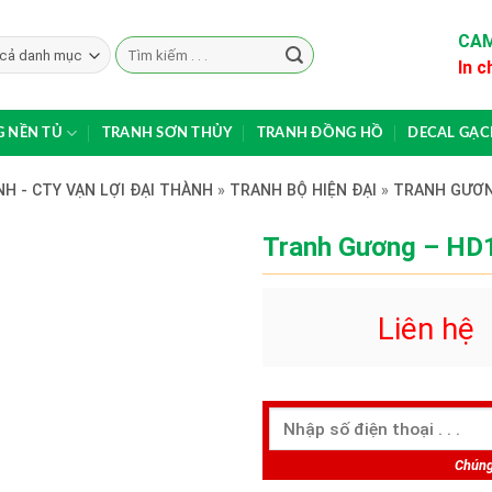
CAM
Search
In c
for:
 NỀN TỦ
TRANH SƠN THỦY
TRANH ĐỒNG HỒ
DECAL GẠ
H - CTY VẠN LỢI ĐẠI THÀNH
»
TRANH BỘ HIỆN ĐẠI
»
TRANH GƯƠ
Tranh Gương – HD
Liên hệ
Chúng 