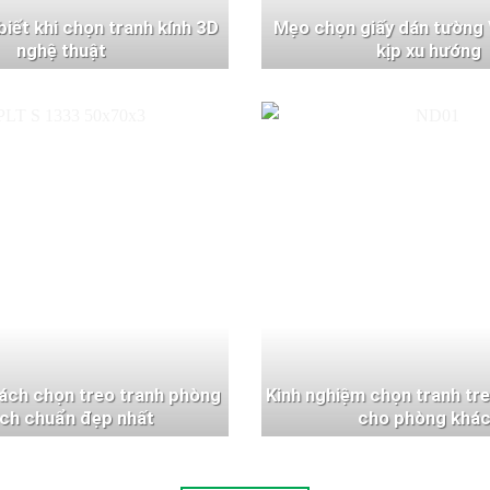
 biết khi chọn tranh kính 3D
Mẹo chọn giấy dán tường 
nghệ thuật
kịp xu hướng
ách chọn treo tranh phòng
Kinh nghiệm chọn tranh tr
ch chuẩn đẹp nhất
cho phòng khá