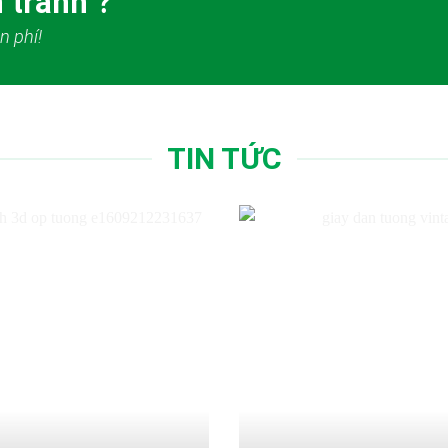
 tranh ?
n phí!
TIN TỨC