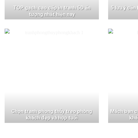
TOP gạch cao cấp in tranh 5D ấn
5 lưu ý cần
tượng nhất hiện nay
Chọn tranh phong thủy treo phòng
Mách bạn c
khách đẹp và hợp tuổi
khá