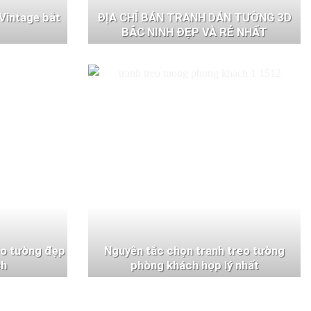
Vintage bắt
ĐỊA CHỈ BÁN TRANH DÁN TƯỜNG 3D
BẮC NINH ĐẸP VÀ RẺ NHẤT
eo tường đẹp
Nguyên tắc chọn tranh treo tường
ch
phòng khách hợp lý nhất