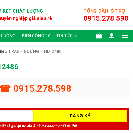
 KẾT CHẤT LƯỢNG
TỔNG ĐÀI HỖ TRỢ
0915.278.598
huyên nghiệp giá siêu rẻ
CH BÔNG
BIỂN CÔNG TY
TIN TỨC
NG
»
TRANH GƯƠNG – HD12486
12486
☎ 0915.278.598
tôi sẽ gọi lại tư vấn & hỗ trợ nhanh nhất có thể