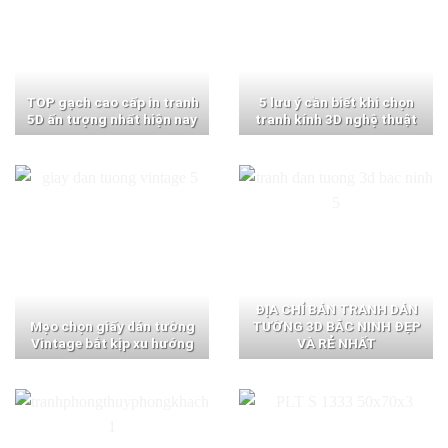
TOP gạch cao cấp in tranh
5 lưu ý cần biết khi chọn
5D ấn tượng nhất hiện nay
tranh kính 3D nghệ thuật
ĐỊA CHỈ BÁN TRANH DÁN
Mẹo chọn giấy dán tường
TƯỜNG 3D BẮC NINH ĐẸP
Vintage bắt kịp xu hướng
VÀ RẺ NHẤT