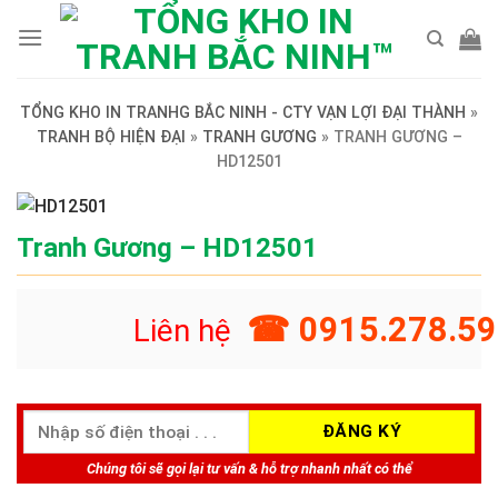
Skip
to
content
TỔNG KHO IN TRANHG BẮC NINH - CTY VẠN LỢI ĐẠI THÀNH
»
TRANH BỘ HIỆN ĐẠI
»
TRANH GƯƠNG
»
TRANH GƯƠNG –
HD12501
Tranh Gương – HD12501
☎ 0915.278.59
Liên hệ
Chúng tôi sẽ gọi lại tư vấn & hỗ trợ nhanh nhất có thể