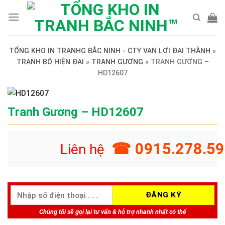
Skip
to
content
TỔNG KHO IN TRANHG BẮC NINH - CTY VẠN LỢI ĐẠI THÀNH
»
TRANH BỘ HIỆN ĐẠI
»
TRANH GƯƠNG
»
TRANH GƯƠNG –
HD12607
Tranh Gương – HD12607
☎ 0915.278.59
Liên hệ
Chúng tôi sẽ gọi lại tư vấn & hỗ trợ nhanh nhất có thể