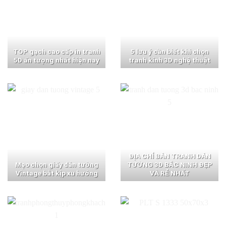
TOP gạch cao cấp in tranh
5 lưu ý cần biết khi chọn
5D ấn tượng nhất hiện nay
tranh kính 3D nghệ thuật
ĐỊA CHỈ BÁN TRANH DÁN
Mẹo chọn giấy dán tường
TƯỜNG 3D BẮC NINH ĐẸP
Vintage bắt kịp xu hướng
VÀ RẺ NHẤT