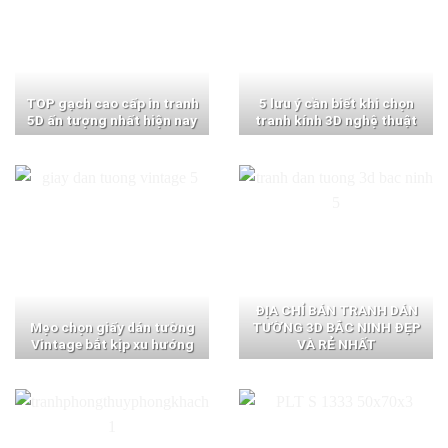
TOP gạch cao cấp in tranh
5 lưu ý cần biết khi chọn
5D ấn tượng nhất hiện nay
tranh kính 3D nghệ thuật
ĐỊA CHỈ BÁN TRANH DÁN
Mẹo chọn giấy dán tường
TƯỜNG 3D BẮC NINH ĐẸP
Vintage bắt kịp xu hướng
VÀ RẺ NHẤT