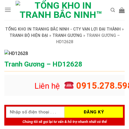
Skip
to
content
TỔNG KHO IN TRANHG BẮC NINH - CTY VẠN LỢI ĐẠI THÀNH
»
TRANH BỘ HIỆN ĐẠI
»
TRANH GƯƠNG
»
TRANH GƯƠNG –
HD12628
Tranh Gương – HD12628
0915.278.59
Liên hệ
Chúng tôi sẽ gọi lại tư vấn & hỗ trợ nhanh nhất có thể