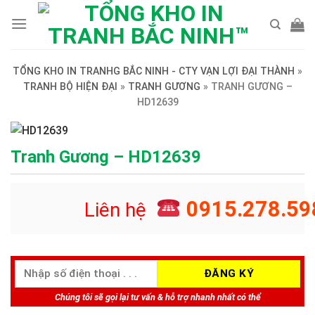
Skip
to
content
TỔNG KHO IN TRANHG BẮC NINH - CTY VẠN LỢI ĐẠI THÀNH
»
TRANH BỘ HIỆN ĐẠI
»
TRANH GƯƠNG
»
TRANH GƯƠNG –
HD12639
Tranh Gương – HD12639
0915.278.59
Liên hệ
Chúng tôi sẽ gọi lại tư vấn & hỗ trợ nhanh nhất có thể