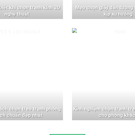
 biết khi chọn tranh kính 3D
Mẹo chọn giấy dán tường 
nghệ thuật
kịp xu hướng
ách chọn treo tranh phòng
Kinh nghiệm chọn tranh tr
ch chuẩn đẹp nhất
cho phòng khá