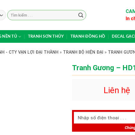
CAM
Search
In c
for:
 NỀN TỦ
TRANH SƠN THỦY
TRANH ĐỒNG HỒ
DECAL GẠ
H - CTY VẠN LỢI ĐẠI THÀNH
»
TRANH BỘ HIỆN ĐẠI
»
TRANH GƯƠ
Tranh Gương – HD
Liên hệ
Chúng 