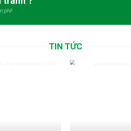
 tranh ?
n phí!
TIN TỨC