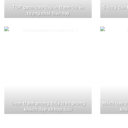
TOP gạch cao cấp in tranh 5D ấn
5 lưu ý cần
tượng nhất hiện nay
Chọn tranh phong thủy treo phòng
Mách bạn c
khách đẹp và hợp tuổi
khá