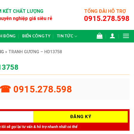
 KẾT CHẤT LƯỢNG
TỔNG ĐÀI HỖ TRỢ
0915.278.598
huyên nghiệp giá siêu rẻ
CH BÔNG
BIỂN CÔNG TY
TIN TỨC
NG
»
TRANH GƯƠNG – HD13758
13758
☎ 0915.278.598
tôi sẽ gọi lại tư vấn & hỗ trợ nhanh nhất có thể