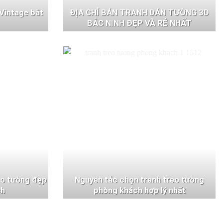
Vintage bắt
ĐỊA CHỈ BÁN TRANH DÁN TƯỜNG 3D
BẮC NINH ĐẸP VÀ RẺ NHẤT
eo tường đẹp
Nguyên tắc chọn tranh treo tường
ch
phòng khách hợp lý nhất