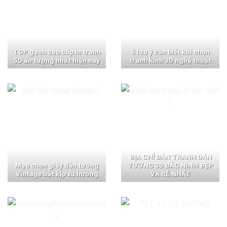
TOP gạch cao cấp in tranh
5 lưu ý cần biết khi chọn
5D ấn tượng nhất hiện nay
tranh kính 3D nghệ thuật
ĐỊA CHỈ BÁN TRANH DÁN
Mẹo chọn giấy dán tường
TƯỜNG 3D BẮC NINH ĐẸP
Vintage bắt kịp xu hướng
VÀ RẺ NHẤT