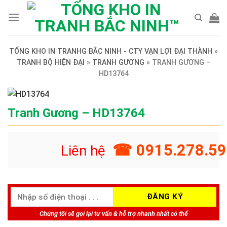
Skip
to
content
TỔNG KHO IN TRANHG BẮC NINH - CTY VẠN LỢI ĐẠI THÀNH
»
TRANH BỘ HIỆN ĐẠI
»
TRANH GƯƠNG
»
TRANH GƯƠNG –
HD13764
Tranh Gương – HD13764
☎ 0915.278.59
Liên hệ
Chúng tôi sẽ gọi lại tư vấn & hỗ trợ nhanh nhất có thể