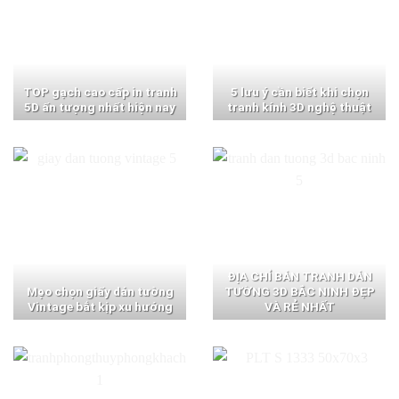
TOP gạch cao cấp in tranh
5 lưu ý cần biết khi chọn
5D ấn tượng nhất hiện nay
tranh kính 3D nghệ thuật
ĐỊA CHỈ BÁN TRANH DÁN
Mẹo chọn giấy dán tường
TƯỜNG 3D BẮC NINH ĐẸP
Vintage bắt kịp xu hướng
VÀ RẺ NHẤT