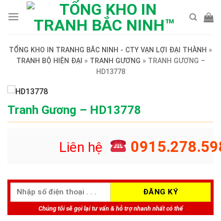
Skip
to
content
TỔNG KHO IN TRANHG BẮC NINH - CTY VẠN LỢI ĐẠI THÀNH
»
TRANH BỘ HIỆN ĐẠI
»
TRANH GƯƠNG
»
TRANH GƯƠNG –
HD13778
Tranh Gương – HD13778
0915.278.59
Liên hệ
Chúng tôi sẽ gọi lại tư vấn & hỗ trợ nhanh nhất có thể