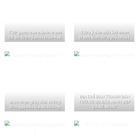
TOP gạch cao cấp in tranh
5 lưu ý cần biết khi chọn
5D ấn tượng nhất hiện nay
tranh kính 3D nghệ thuật
ĐỊA CHỈ BÁN TRANH DÁN
Mẹo chọn giấy dán tường
TƯỜNG 3D BẮC NINH ĐẸP
Vintage bắt kịp xu hướng
VÀ RẺ NHẤT