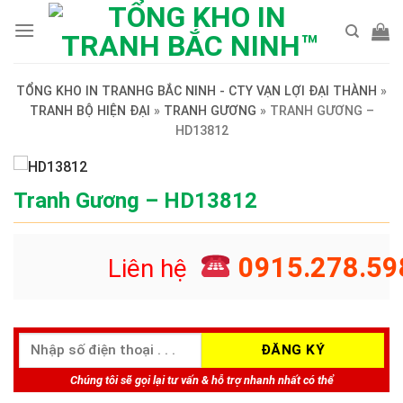
Skip
to
content
TỔNG KHO IN TRANHG BẮC NINH - CTY VẠN LỢI ĐẠI THÀNH
»
TRANH BỘ HIỆN ĐẠI
»
TRANH GƯƠNG
»
TRANH GƯƠNG –
HD13812
Tranh Gương – HD13812
0915.278.59
Liên hệ
Chúng tôi sẽ gọi lại tư vấn & hỗ trợ nhanh nhất có thể