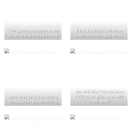
TOP gạch cao cấp in tranh
5 lưu ý cần biết khi chọn
5D ấn tượng nhất hiện nay
tranh kính 3D nghệ thuật
ĐỊA CHỈ BÁN TRANH DÁN
Mẹo chọn giấy dán tường
TƯỜNG 3D BẮC NINH ĐẸP
Vintage bắt kịp xu hướng
VÀ RẺ NHẤT