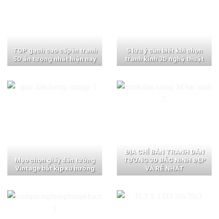
TOP gạch cao cấp in tranh
5 lưu ý cần biết khi chọn
5D ấn tượng nhất hiện nay
tranh kính 3D nghệ thuật
ĐỊA CHỈ BÁN TRANH DÁN
Mẹo chọn giấy dán tường
TƯỜNG 3D BẮC NINH ĐẸP
Vintage bắt kịp xu hướng
VÀ RẺ NHẤT