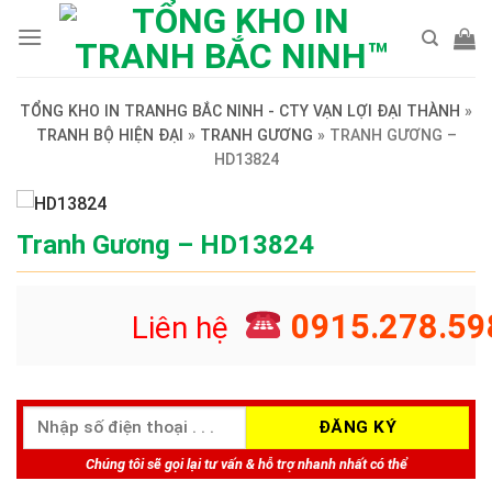
Skip
to
content
TỔNG KHO IN TRANHG BẮC NINH - CTY VẠN LỢI ĐẠI THÀNH
»
TRANH BỘ HIỆN ĐẠI
»
TRANH GƯƠNG
»
TRANH GƯƠNG –
HD13824
Tranh Gương – HD13824
0915.278.59
Liên hệ
Chúng tôi sẽ gọi lại tư vấn & hỗ trợ nhanh nhất có thể