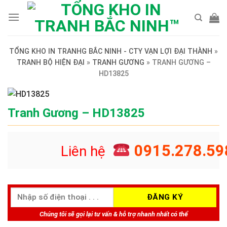
Skip
to
content
TỔNG KHO IN TRANHG BẮC NINH - CTY VẠN LỢI ĐẠI THÀNH
»
TRANH BỘ HIỆN ĐẠI
»
TRANH GƯƠNG
»
TRANH GƯƠNG –
HD13825
Tranh Gương – HD13825
0915.278.59
Liên hệ
Chúng tôi sẽ gọi lại tư vấn & hỗ trợ nhanh nhất có thể