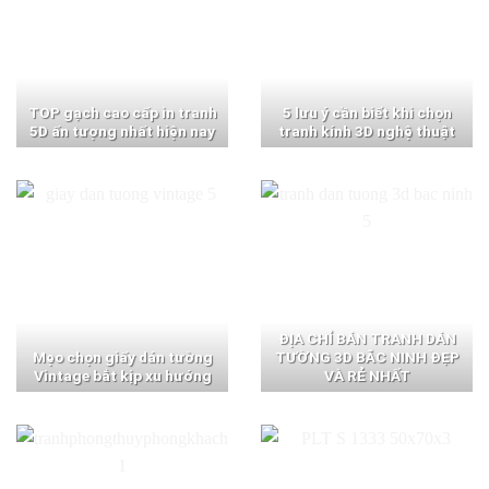
TOP gạch cao cấp in tranh
5 lưu ý cần biết khi chọn
5D ấn tượng nhất hiện nay
tranh kính 3D nghệ thuật
ĐỊA CHỈ BÁN TRANH DÁN
Mẹo chọn giấy dán tường
TƯỜNG 3D BẮC NINH ĐẸP
Vintage bắt kịp xu hướng
VÀ RẺ NHẤT