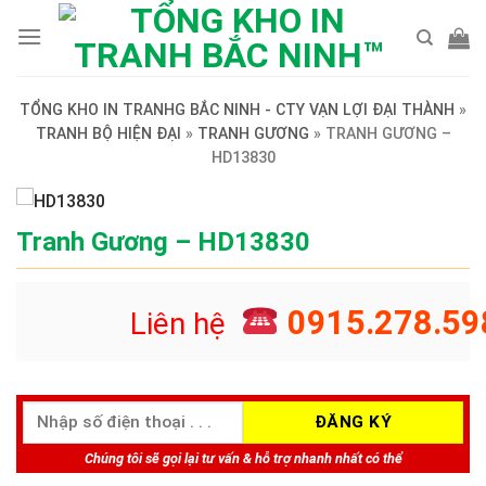
Skip
to
content
TỔNG KHO IN TRANHG BẮC NINH - CTY VẠN LỢI ĐẠI THÀNH
»
TRANH BỘ HIỆN ĐẠI
»
TRANH GƯƠNG
»
TRANH GƯƠNG –
HD13830
Tranh Gương – HD13830
0915.278.59
Liên hệ
Chúng tôi sẽ gọi lại tư vấn & hỗ trợ nhanh nhất có thể