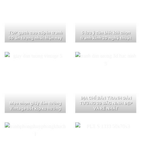
TOP gạch cao cấp in tranh
5 lưu ý cần biết khi chọn
5D ấn tượng nhất hiện nay
tranh kính 3D nghệ thuật
ĐỊA CHỈ BÁN TRANH DÁN
Mẹo chọn giấy dán tường
TƯỜNG 3D BẮC NINH ĐẸP
Vintage bắt kịp xu hướng
VÀ RẺ NHẤT