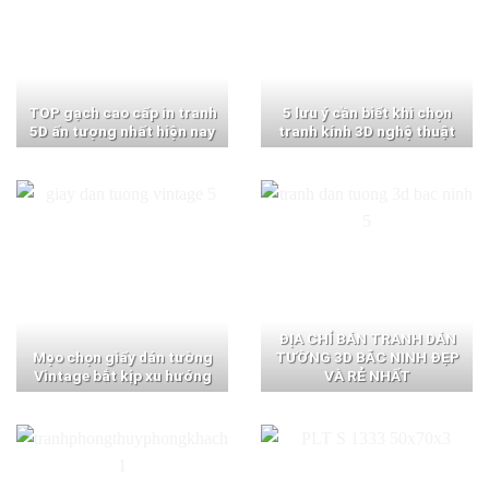
TOP gạch cao cấp in tranh
5 lưu ý cần biết khi chọn
5D ấn tượng nhất hiện nay
tranh kính 3D nghệ thuật
ĐỊA CHỈ BÁN TRANH DÁN
Mẹo chọn giấy dán tường
TƯỜNG 3D BẮC NINH ĐẸP
Vintage bắt kịp xu hướng
VÀ RẺ NHẤT