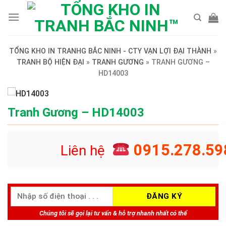
Skip
to
content
TỔNG KHO IN TRANHG BẮC NINH - CTY VẠN LỢI ĐẠI THÀNH
»
TRANH BỘ HIỆN ĐẠI
»
TRANH GƯƠNG
»
TRANH GƯƠNG –
HD14003
Tranh Gương – HD14003
0915.278.59
Liên hệ
Chúng tôi sẽ gọi lại tư vấn & hỗ trợ nhanh nhất có thể