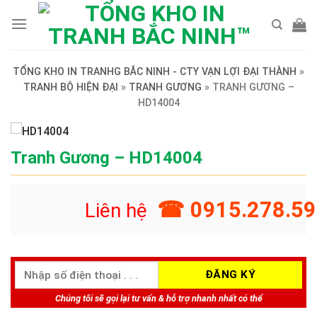
Skip
to
content
TỔNG KHO IN TRANHG BẮC NINH - CTY VẠN LỢI ĐẠI THÀNH
»
TRANH BỘ HIỆN ĐẠI
»
TRANH GƯƠNG
»
TRANH GƯƠNG –
HD14004
Tranh Gương – HD14004
☎ 0915.278.59
Liên hệ
Chúng tôi sẽ gọi lại tư vấn & hỗ trợ nhanh nhất có thể