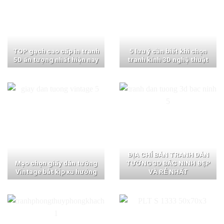
TOP gạch cao cấp in tranh
5 lưu ý cần biết khi chọn
5D ấn tượng nhất hiện nay
tranh kính 3D nghệ thuật
ĐỊA CHỈ BÁN TRANH DÁN
Mẹo chọn giấy dán tường
TƯỜNG 3D BẮC NINH ĐẸP
Vintage bắt kịp xu hướng
VÀ RẺ NHẤT