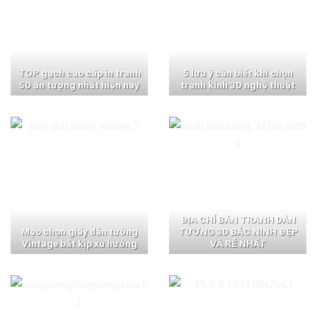
TOP gạch cao cấp in tranh
5 lưu ý cần biết khi chọn
5D ấn tượng nhất hiện nay
tranh kính 3D nghệ thuật
ĐỊA CHỈ BÁN TRANH DÁN
Mẹo chọn giấy dán tường
TƯỜNG 3D BẮC NINH ĐẸP
Vintage bắt kịp xu hướng
VÀ RẺ NHẤT