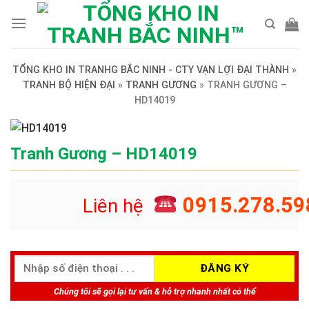
Skip
to
content
TỔNG KHO IN TRANHG BẮC NINH - CTY VẠN LỢI ĐẠI THÀNH
»
TRANH BỘ HIỆN ĐẠI
»
TRANH GƯƠNG
»
TRANH GƯƠNG –
HD14019
Tranh Gương – HD14019
0915.278.59
Liên hệ
Chúng tôi sẽ gọi lại tư vấn & hỗ trợ nhanh nhất có thể