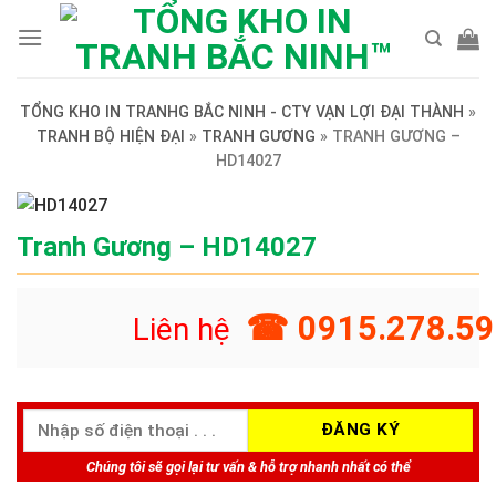
Skip
to
content
TỔNG KHO IN TRANHG BẮC NINH - CTY VẠN LỢI ĐẠI THÀNH
»
TRANH BỘ HIỆN ĐẠI
»
TRANH GƯƠNG
»
TRANH GƯƠNG –
HD14027
Tranh Gương – HD14027
☎ 0915.278.59
Liên hệ
Chúng tôi sẽ gọi lại tư vấn & hỗ trợ nhanh nhất có thể