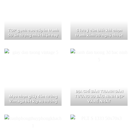
TOP gạch cao cấp in tranh
5 lưu ý cần biết khi chọn
5D ấn tượng nhất hiện nay
tranh kính 3D nghệ thuật
ĐỊA CHỈ BÁN TRANH DÁN
Mẹo chọn giấy dán tường
TƯỜNG 3D BẮC NINH ĐẸP
Vintage bắt kịp xu hướng
VÀ RẺ NHẤT