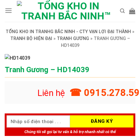
Skip
to
content
TỔNG KHO IN TRANHG BẮC NINH - CTY VẠN LỢI ĐẠI THÀNH
»
TRANH BỘ HIỆN ĐẠI
»
TRANH GƯƠNG
»
TRANH GƯƠNG –
HD14039
Tranh Gương – HD14039
☎ 0915.278.59
Liên hệ
Chúng tôi sẽ gọi lại tư vấn & hỗ trợ nhanh nhất có thể