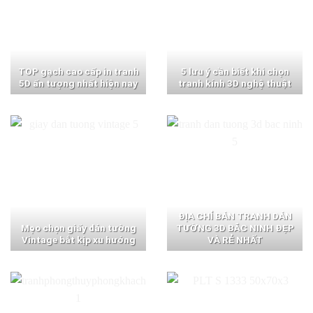
TOP gạch cao cấp in tranh
5 lưu ý cần biết khi chọn
5D ấn tượng nhất hiện nay
tranh kính 3D nghệ thuật
ĐỊA CHỈ BÁN TRANH DÁN
Mẹo chọn giấy dán tường
TƯỜNG 3D BẮC NINH ĐẸP
Vintage bắt kịp xu hướng
VÀ RẺ NHẤT