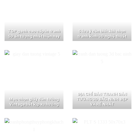
TOP gạch cao cấp in tranh
5 lưu ý cần biết khi chọn
5D ấn tượng nhất hiện nay
tranh kính 3D nghệ thuật
ĐỊA CHỈ BÁN TRANH DÁN
Mẹo chọn giấy dán tường
TƯỜNG 3D BẮC NINH ĐẸP
Vintage bắt kịp xu hướng
VÀ RẺ NHẤT