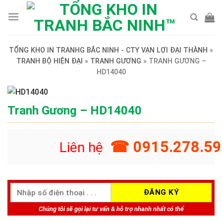
Skip
to
content
TỔNG KHO IN TRANHG BẮC NINH - CTY VẠN LỢI ĐẠI THÀNH
»
TRANH BỘ HIỆN ĐẠI
»
TRANH GƯƠNG
»
TRANH GƯƠNG –
HD14040
Tranh Gương – HD14040
☎ 0915.278.59
Liên hệ
Chúng tôi sẽ gọi lại tư vấn & hỗ trợ nhanh nhất có thể