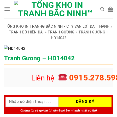
Skip
to
content
TỔNG KHO IN TRANHG BẮC NINH - CTY VẠN LỢI ĐẠI THÀNH
»
TRANH BỘ HIỆN ĐẠI
»
TRANH GƯƠNG
»
TRANH GƯƠNG –
HD14042
Tranh Gương – HD14042
0915.278.59
Liên hệ
Chúng tôi sẽ gọi lại tư vấn & hỗ trợ nhanh nhất có thể