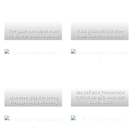
TOP gạch cao cấp in tranh
5 lưu ý cần biết khi chọn
5D ấn tượng nhất hiện nay
tranh kính 3D nghệ thuật
ĐỊA CHỈ BÁN TRANH DÁN
Mẹo chọn giấy dán tường
TƯỜNG 3D BẮC NINH ĐẸP
Vintage bắt kịp xu hướng
VÀ RẺ NHẤT