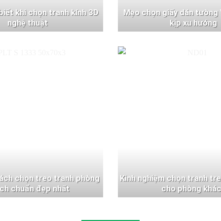
 biết khi chọn tranh kính 3D
Mẹo chọn giấy dán tường 
nghệ thuật
kịp xu hướng
ách chọn treo tranh phòng
Kinh nghiệm chọn tranh tr
ch chuẩn đẹp nhất
cho phòng khá