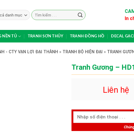
CAM
Search
In c
for:
 NỀN TỦ
TRANH SƠN THỦY
TRANH ĐỒNG HỒ
DECAL GẠ
H - CTY VẠN LỢI ĐẠI THÀNH
»
TRANH BỘ HIỆN ĐẠI
»
TRANH GƯƠ
Tranh Gương – HD
Liên hệ
Chúng 