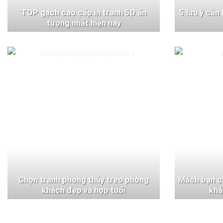
TOP gạch cao cấp in tranh 5D ấn
5 lưu ý cần
tượng nhất hiện nay
Chọn tranh phong thủy treo phòng
Mách bạn c
khách đẹp và hợp tuổi
khá