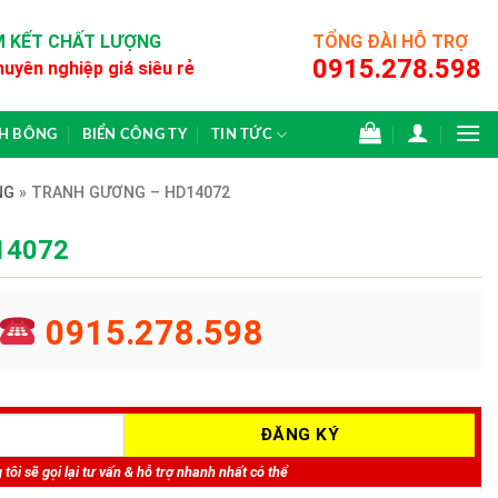
 KẾT CHẤT LƯỢNG
TỔNG ĐÀI HỖ TRỢ
0915.278.598
huyên nghiệp giá siêu rẻ
CH BÔNG
BIỂN CÔNG TY
TIN TỨC
NG
»
TRANH GƯƠNG – HD14072
14072
0915.278.598
tôi sẽ gọi lại tư vấn & hỗ trợ nhanh nhất có thể