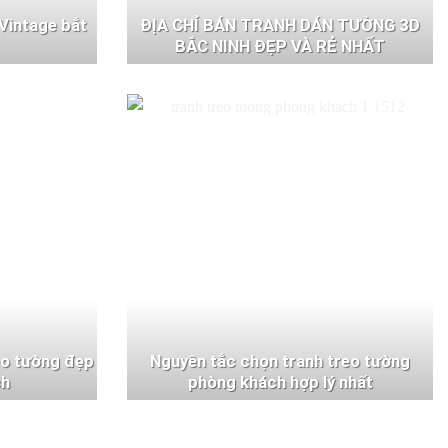
Vintage bắt
ĐỊA CHỈ BÁN TRANH DÁN TƯỜNG 3D
BẮC NINH ĐẸP VÀ RẺ NHẤT
eo tường đẹp
Nguyên tắc chọn tranh treo tường
ch
phòng khách hợp lý nhất