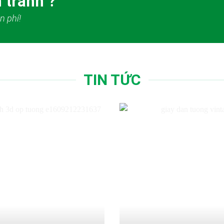
 tranh ?
n phí!
TIN TỨC