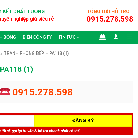
 KẾT CHẤT LƯỢNG
TỔNG ĐÀI HỖ TRỢ
0915.278.598
huyên nghiệp giá siêu rẻ
CH BÔNG
BIỂN CÔNG TY
TIN TỨC
»
TRANH PHÒNG BẾP – PA118 (1)
 PA118 (1)
0915.278.598
tôi sẽ gọi lại tư vấn & hỗ trợ nhanh nhất có thể