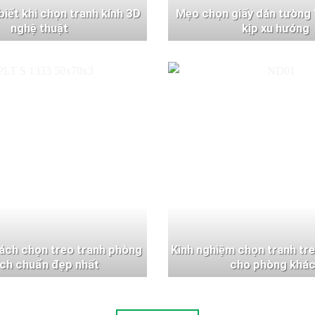
 biết khi chọn tranh kính 3D
Mẹo chọn giấy dán tường 
nghệ thuật
kịp xu hướng
ách chọn treo tranh phòng
Kinh nghiệm chọn tranh tr
ch chuẩn đẹp nhất
cho phòng khá