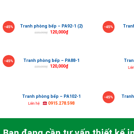
Tranh phòng bếp – PA92-1 (2)
Tran
-45%
-45%
120,000
₫
220,000
₫
Tranh phòng bếp – PA88-1
Tran
-45%
120,000
₫
220,000
₫
Liê
Tranh phòng bếp – PA102-1
Tranh
-45%
0915.278.598
Liên hệ
Bạn đang cần tư vấn thiết kế in