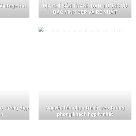
Vintage bắt
ĐỊA CHỈ BÁN TRANH DÁN TƯỜNG 3D
BẮC NINH ĐẸP VÀ RẺ NHẤT
eo tường đẹp
Nguyên tắc chọn tranh treo tường
ch
phòng khách hợp lý nhất