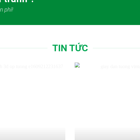
n phí!
TIN TỨC