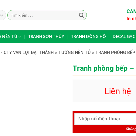
CAM
Search
In c
for:
 NỀN TỦ
TRANH SƠN THỦY
TRANH ĐỒNG HỒ
DECAL GẠ
- CTY VẠN LỢI ĐẠI THÀNH
»
TƯỜNG NỀN TỦ
»
TRANH PHÒNG BẾP
Tranh phòng bếp –
Liên hệ
Chúng 