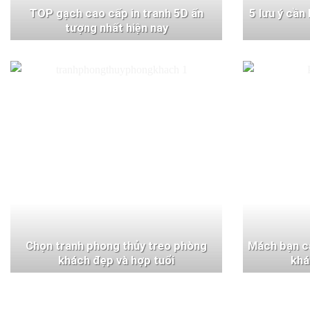
TOP gạch cao cấp in tranh 5D ấn
5 lưu ý cần
tượng nhất hiện nay
Chọn tranh phong thủy treo phòng
Mách bạn c
khách đẹp và hợp tuổi
khá