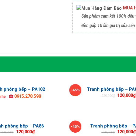
MUA H
Sản phảm cam kết 100% đều t
Đền gấp 10 lần giá trị của s
h phòng bếp – PA102
Tranh phòng bếp – PA8
-45%
120,000
₫
220,000
₫
0915.278.598
n hệ
nh phòng bếp – PA86
Tranh phòng bếp – P
-45%
120,000
₫
120,000
₫
220,000
₫
220,000
₫