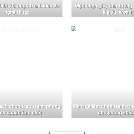
 biết khi chọn tranh kính 3D
Mẹo chọn giấy dán tường 
nghệ thuật
kịp xu hướng
ách chọn treo tranh phòng
Kinh nghiệm chọn tranh tr
ch chuẩn đẹp nhất
cho phòng khá