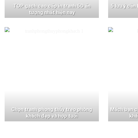
TOP gạch cao cấp in tranh 5D ấn
5 lưu ý cần
tượng nhất hiện nay
Chọn tranh phong thủy treo phòng
Mách bạn c
khách đẹp và hợp tuổi
khá