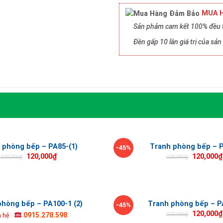
MUA H
Sản phảm cam kết 100% đều t
Đền gấp 10 lần giá trị của s
 phòng bếp – PA85-(1)
Tranh phòng bếp – 
-45%
120,000
₫
120,000
₫
220,000
₫
220,000
₫
phòng bếp – PA100-1 (2)
Tranh phòng bếp – P
-45%
120,000
₫
220,000
₫
0915.278.598
n hệ