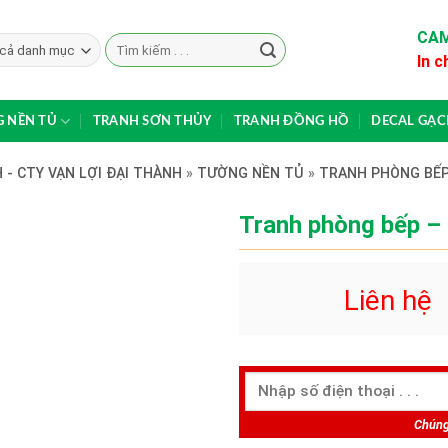
CAM
Search
In c
for:
 NỀN TỦ
TRANH SƠN THỦY
TRANH ĐỒNG HỒ
DECAL GẠ
 - CTY VẠN LỢI ĐẠI THÀNH
»
TƯỜNG NỀN TỦ
»
TRANH PHÒNG BẾ
Tranh phòng bếp –
Liên hệ
Chúng 