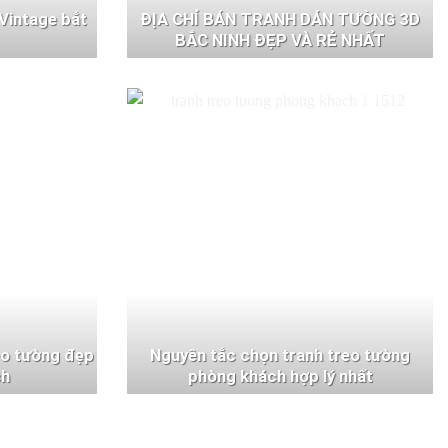
Vintage bắt
ĐỊA CHỈ BÁN TRANH DÁN TƯỜNG 3D
BẮC NINH ĐẸP VÀ RẺ NHẤT
eo tường đẹp
Nguyên tắc chọn tranh treo tường
ch
phòng khách hợp lý nhất