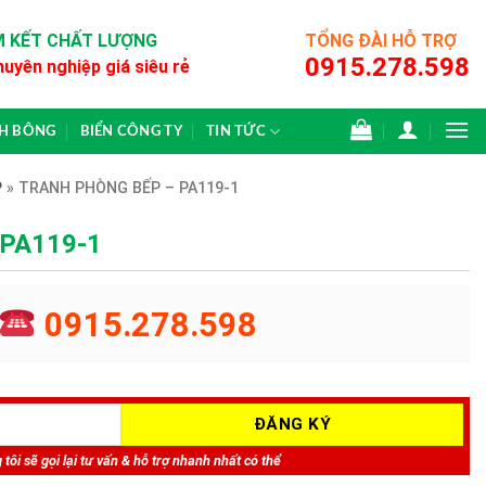
 KẾT CHẤT LƯỢNG
TỔNG ĐÀI HỖ TRỢ
0915.278.598
huyên nghiệp giá siêu rẻ
CH BÔNG
BIỂN CÔNG TY
TIN TỨC
P
»
TRANH PHÒNG BẾP – PA119-1
 PA119-1
0915.278.598
tôi sẽ gọi lại tư vấn & hỗ trợ nhanh nhất có thể