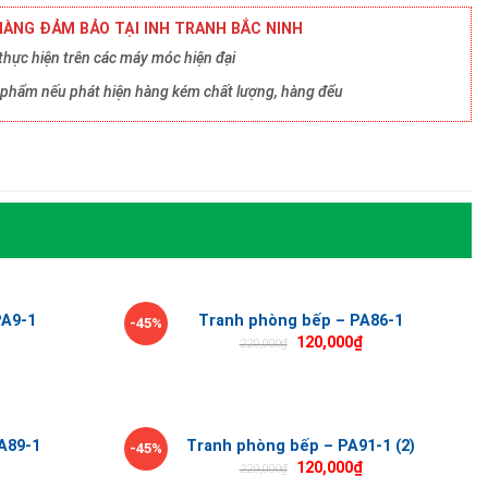
ÀNG ĐẢM BẢO TẠI INH TRANH BẮC NINH
hực hiện trên các máy móc hiện đại
ản phẩm nếu phát hiện hàng kém chất lượng, hàng đểu
PA9-1
Tranh phòng bếp – PA86-1
-45%
120,000
₫
220,000
₫
A89-1
Tranh phòng bếp – PA91-1 (2)
-45%
120,000
₫
220,000
₫