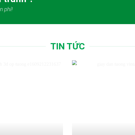
n phí!
TIN TỨC