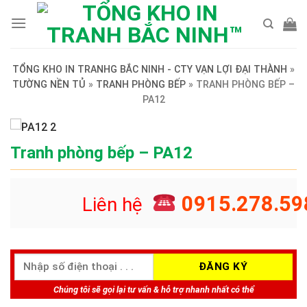
Skip
to
content
TỔNG KHO IN TRANHG BẮC NINH - CTY VẠN LỢI ĐẠI THÀNH
»
TƯỜNG NỀN TỦ
»
TRANH PHÒNG BẾP
»
TRANH PHÒNG BẾP –
PA12
Tranh phòng bếp – PA12
0915.278.59
Liên hệ
Chúng tôi sẽ gọi lại tư vấn & hỗ trợ nhanh nhất có thể