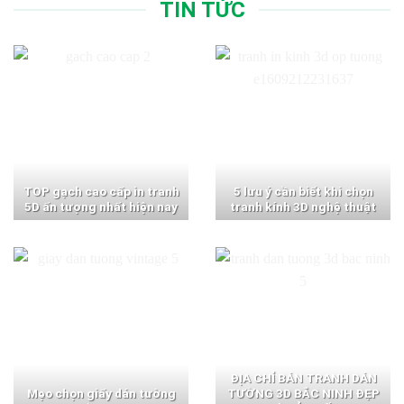
TIN TỨC
TOP gạch cao cấp in tranh
5 lưu ý cần biết khi chọn
5D ấn tượng nhất hiện nay
tranh kính 3D nghệ thuật
ĐỊA CHỈ BÁN TRANH DÁN
Mẹo chọn giấy dán tường
TƯỜNG 3D BẮC NINH ĐẸP