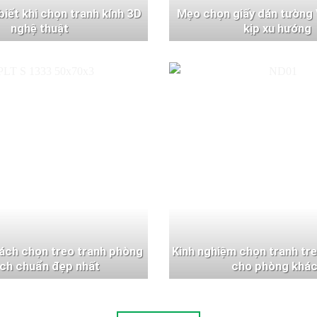
 biết khi chọn tranh kính 3D
Mẹo chọn giấy dán tường 
nghệ thuật
kịp xu hướng
ách chọn treo tranh phòng
Kinh nghiệm chọn tranh tr
ch chuẩn đẹp nhất
cho phòng khá