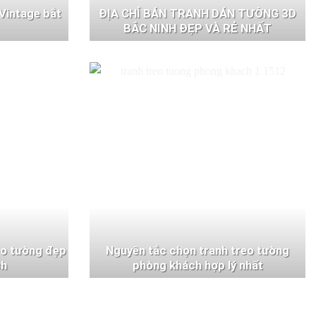
Vintage bắt
ĐỊA CHỈ BÁN TRANH DÁN TƯỜNG 3D
BẮC NINH ĐẸP VÀ RẺ NHẤT
eo tường đẹp
Nguyên tắc chọn tranh treo tường
ch
phòng khách hợp lý nhất