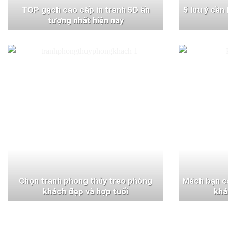
TOP gạch cao cấp in tranh 5D ấn
5 lưu ý cần
tượng nhất hiện nay
Chọn tranh phong thủy treo phòng
Mách bạn c
khách đẹp và hợp tuổi
khá