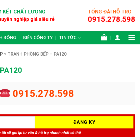
 KẾT CHẤT LƯỢNG
TỔNG ĐÀI HỖ TRỢ
0915.278.598
huyên nghiệp giá siêu rẻ
CH BÔNG
BIỂN CÔNG TY
TIN TỨC
P
»
TRANH PHÒNG BẾP – PA120
 PA120
0915.278.598
tôi sẽ gọi lại tư vấn & hỗ trợ nhanh nhất có thể