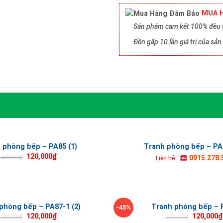
MUA H
Sản phảm cam kết 100% đều t
Đền gấp 10 lần giá trị của s
 phòng bếp – PA85 (1)
Tranh phòng bếp – PA1
120,000
₫
220,000
₫
0915.278.
Liên hệ
phòng bếp – PA87-1 (2)
Tranh phòng bếp – 
-45%
120,000
₫
120,000
₫
220,000
₫
220,000
₫