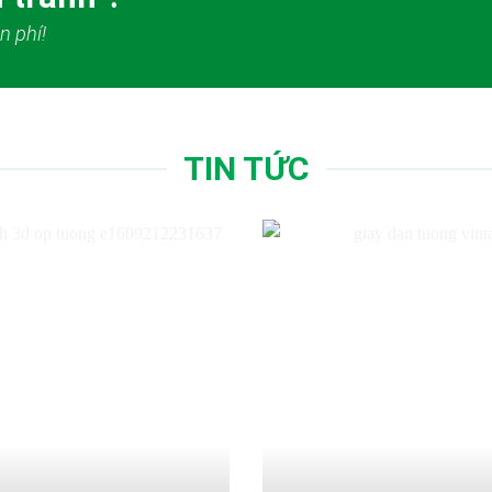
n phí!
TIN TỨC