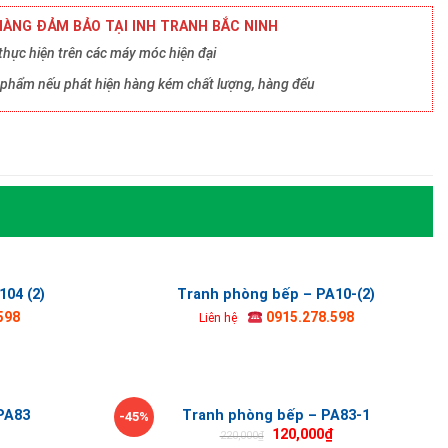
ÀNG ĐẢM BẢO TẠI INH TRANH BẮC NINH
hực hiện trên các máy móc hiện đại
ản phẩm nếu phát hiện hàng kém chất lượng, hàng đểu
04 (2)
Tranh phòng bếp – PA10-(2)
598
0915.278.598
Liên hệ
PA83
Tranh phòng bếp – PA83-1
-45%
120,000
₫
220,000
₫