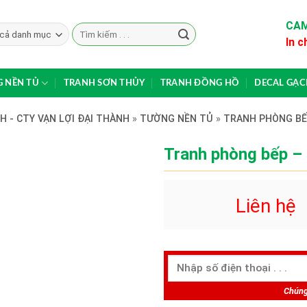
CAM
Search
In c
for:
 NỀN TỦ
TRANH SƠN THỦY
TRANH ĐỒNG HỒ
DECAL GẠ
 - CTY VẠN LỢI ĐẠI THÀNH
»
TƯỜNG NỀN TỦ
»
TRANH PHÒNG BẾ
Tranh phòng bếp –
Liên hệ
Chúng 