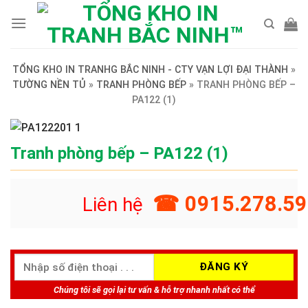
Skip
to
content
TỔNG KHO IN TRANHG BẮC NINH - CTY VẠN LỢI ĐẠI THÀNH
»
TƯỜNG NỀN TỦ
»
TRANH PHÒNG BẾP
»
TRANH PHÒNG BẾP –
PA122 (1)
Tranh phòng bếp – PA122 (1)
☎ 0915.278.59
Liên hệ
Chúng tôi sẽ gọi lại tư vấn & hỗ trợ nhanh nhất có thể