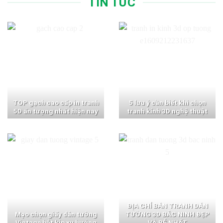
TIN TỨC
TOP gạch cao cấp in tranh
5 lưu ý cần biết khi chọn
5D ấn tượng nhất hiện nay
tranh kính 3D nghệ thuật
ĐỊA CHỈ BÁN TRANH DÁN
Mẹo chọn giấy dán tường
TƯỜNG 3D BẮC NINH ĐẸP
Vintage bắt kịp xu hướng
VÀ RẺ NHẤT