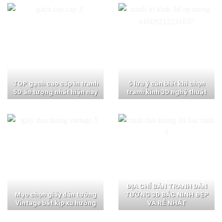
TOP gạch cao cấp in tranh
5 lưu ý cần biết khi chọn
5D ấn tượng nhất hiện nay
tranh kính 3D nghệ thuật
ĐỊA CHỈ BÁN TRANH DÁN
Mẹo chọn giấy dán tường
TƯỜNG 3D BẮC NINH ĐẸP
Vintage bắt kịp xu hướng
VÀ RẺ NHẤT