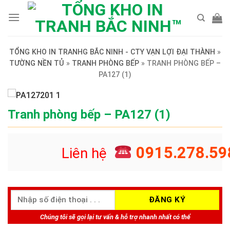
Skip
to
content
TỔNG KHO IN TRANHG BẮC NINH - CTY VẠN LỢI ĐẠI THÀNH
»
TƯỜNG NỀN TỦ
»
TRANH PHÒNG BẾP
»
TRANH PHÒNG BẾP –
PA127 (1)
Tranh phòng bếp – PA127 (1)
0915.278.59
Liên hệ
Chúng tôi sẽ gọi lại tư vấn & hỗ trợ nhanh nhất có thể