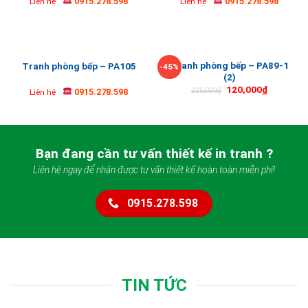
0915.278.598
0915.278.598
Liên hệ
Liên hệ
Tranh phòng bếp – PA89-1
Tranh phòng bếp – PA105
-45%
(2)
120,000
₫
0915.278.598
220,000
₫
Liên hệ
Bạn đang cần tư vấn thiết kế in tranh ?
Liên hệ ngay để nhận được tư vấn thiết kế hoàn toàn miễn phí!
0915.278.598
TIN TỨC