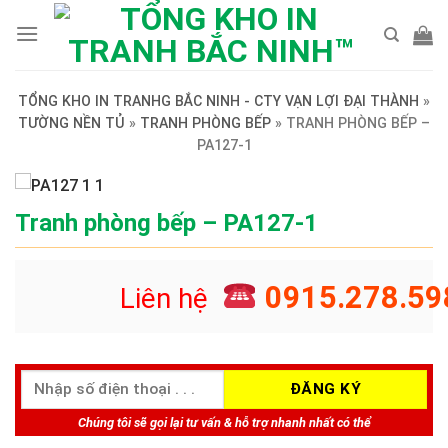
Skip
to
content
TỔNG KHO IN TRANHG BẮC NINH - CTY VẠN LỢI ĐẠI THÀNH
»
TƯỜNG NỀN TỦ
»
TRANH PHÒNG BẾP
»
TRANH PHÒNG BẾP –
PA127-1
Tranh phòng bếp – PA127-1
0915.278.59
Liên hệ
Chúng tôi sẽ gọi lại tư vấn & hỗ trợ nhanh nhất có thể