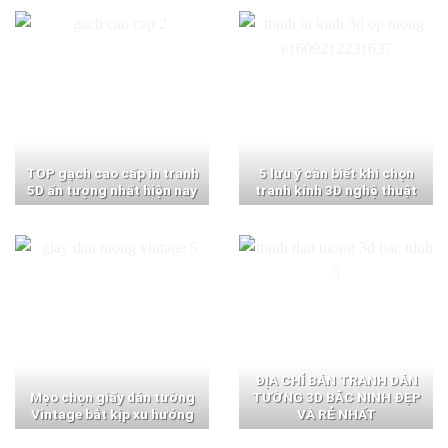
TOP gạch cao cấp in tranh
5 lưu ý cần biết khi chọn
5D ấn tượng nhất hiện nay
tranh kính 3D nghệ thuật
ĐỊA CHỈ BÁN TRANH DÁN
Mẹo chọn giấy dán tường
TƯỜNG 3D BẮC NINH ĐẸP
Vintage bắt kịp xu hướng
VÀ RẺ NHẤT