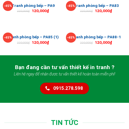
Tranh phòng bếp – PA9
Tranh phòng bếp – PA83
-45%
-45%
120,000
₫
120,000
₫
220,000
₫
220,000
₫
Tranh phòng bếp – PA85 (1)
Tranh phòng bếp – PA88-1
-45%
-45%
120,000
₫
120,000
₫
220,000
₫
220,000
₫
Bạn đang cần tư vấn thiết kế in tranh ?
Liên hệ ngay để nhận được tư vấn thiết kế hoàn toàn miễn phí!
0915.278.598
TIN TỨC