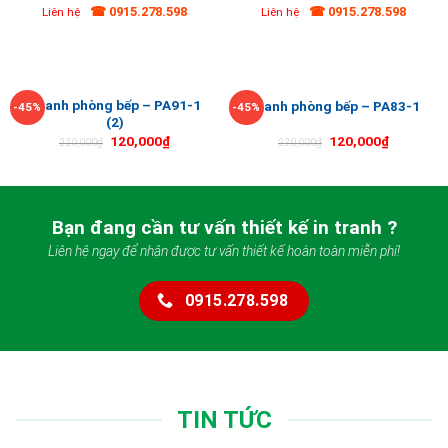
☎ 0915.278.598
☎ 0915.278.598
Liên hệ
Liên hệ
Tranh phòng bếp – PA91-1
Tranh phòng bếp – PA83-1
-45%
-45%
(2)
120,000
₫
120,000
₫
220,000
₫
220,000
₫
Bạn đang cần tư vấn thiết kế in tranh ?
Liên hệ ngay để nhận được tư vấn thiết kế hoàn toàn miễn phí!
0915.278.598
TIN TỨC