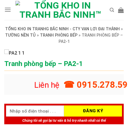
Skip
to
content
TỔNG KHO IN TRANHG BẮC NINH - CTY VẠN LỢI ĐẠI THÀNH
»
TƯỜNG NỀN TỦ
»
TRANH PHÒNG BẾP
»
TRANH PHÒNG BẾP –
PA2-1
Tranh phòng bếp – PA2-1
☎ 0915.278.59
Liên hệ
Chúng tôi sẽ gọi lại tư vấn & hỗ trợ nhanh nhất có thể