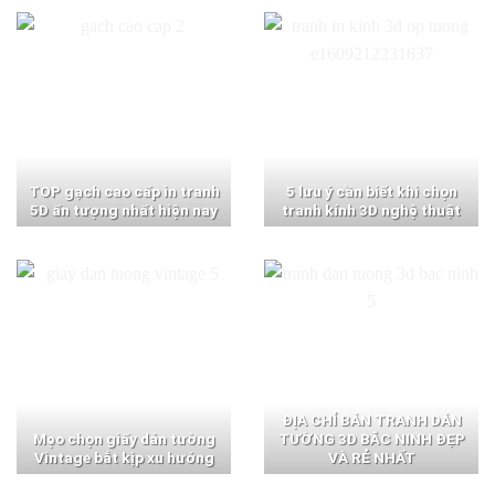
TOP gạch cao cấp in tranh
5 lưu ý cần biết khi chọn
5D ấn tượng nhất hiện nay
tranh kính 3D nghệ thuật
ĐỊA CHỈ BÁN TRANH DÁN
Mẹo chọn giấy dán tường
TƯỜNG 3D BẮC NINH ĐẸP
Vintage bắt kịp xu hướng
VÀ RẺ NHẤT