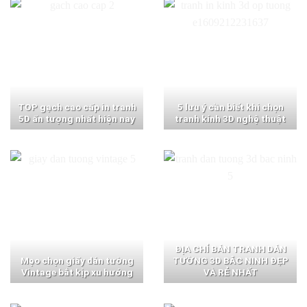
TOP gạch cao cấp in tranh
5 lưu ý cần biết khi chọn
5D ấn tượng nhất hiện nay
tranh kính 3D nghệ thuật
ĐỊA CHỈ BÁN TRANH DÁN
Mẹo chọn giấy dán tường
TƯỜNG 3D BẮC NINH ĐẸP
Vintage bắt kịp xu hướng
VÀ RẺ NHẤT