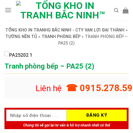
Skip
to
content
TỔNG KHO IN TRANHG BẮC NINH - CTY VẠN LỢI ĐẠI THÀNH
»
TƯỜNG NỀN TỦ
»
TRANH PHÒNG BẾP
»
TRANH PHÒNG BẾP –
PA25 (2)
Tranh phòng bếp – PA25 (2)
☎ 0915.278.59
Liên hệ
Chúng tôi sẽ gọi lại tư vấn & hỗ trợ nhanh nhất có thể