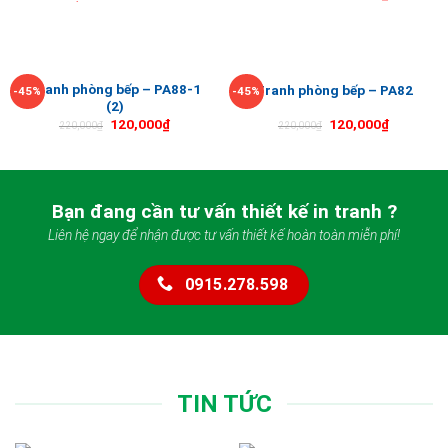
Tranh phòng bếp – PA88-1
Tranh phòng bếp – PA82
-45%
-45%
(2)
120,000
₫
120,000
₫
220,000
₫
220,000
₫
Bạn đang cần tư vấn thiết kế in tranh ?
Liên hệ ngay để nhận được tư vấn thiết kế hoàn toàn miễn phí!
0915.278.598
TIN TỨC