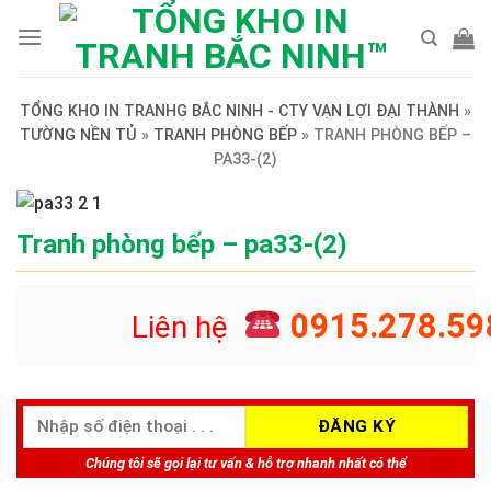
Skip
to
content
TỔNG KHO IN TRANHG BẮC NINH - CTY VẠN LỢI ĐẠI THÀNH
»
TƯỜNG NỀN TỦ
»
TRANH PHÒNG BẾP
»
TRANH PHÒNG BẾP –
PA33-(2)
Tranh phòng bếp – pa33-(2)
0915.278.59
Liên hệ
Chúng tôi sẽ gọi lại tư vấn & hỗ trợ nhanh nhất có thể