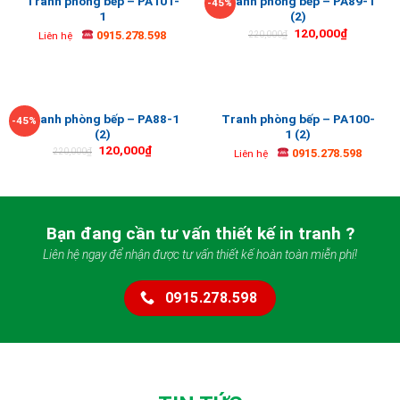
Tranh phòng bếp – PA101-
Tranh phòng bếp – PA89-1
-45%
1
(2)
120,000
₫
0915.278.598
220,000
₫
Liên hệ
Tranh phòng bếp – PA88-1
Tranh phòng bếp – PA100-
-45%
(2)
1 (2)
120,000
₫
0915.278.598
220,000
₫
Liên hệ
Bạn đang cần tư vấn thiết kế in tranh ?
Liên hệ ngay để nhận được tư vấn thiết kế hoàn toàn miễn phí!
0915.278.598