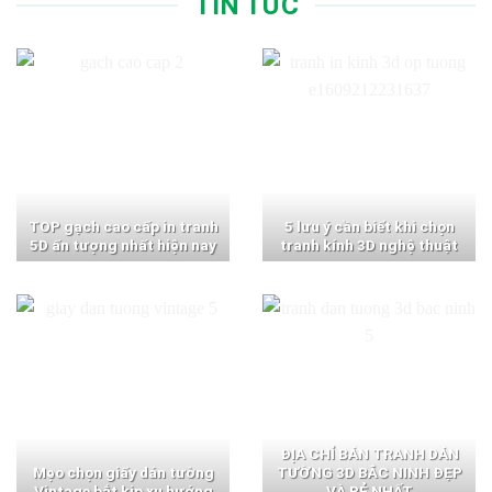
TIN TỨC
TOP gạch cao cấp in tranh
5 lưu ý cần biết khi chọn
5D ấn tượng nhất hiện nay
tranh kính 3D nghệ thuật
ĐỊA CHỈ BÁN TRANH DÁN
Mẹo chọn giấy dán tường
TƯỜNG 3D BẮC NINH ĐẸP
Vintage bắt kịp xu hướng
VÀ RẺ NHẤT