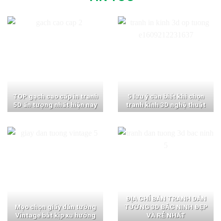
TOP gạch cao cấp in tranh
5 lưu ý cần biết khi chọn
5D ấn tượng nhất hiện nay
tranh kính 3D nghệ thuật
ĐỊA CHỈ BÁN TRANH DÁN
Mẹo chọn giấy dán tường
TƯỜNG 3D BẮC NINH ĐẸP
Vintage bắt kịp xu hướng
VÀ RẺ NHẤT