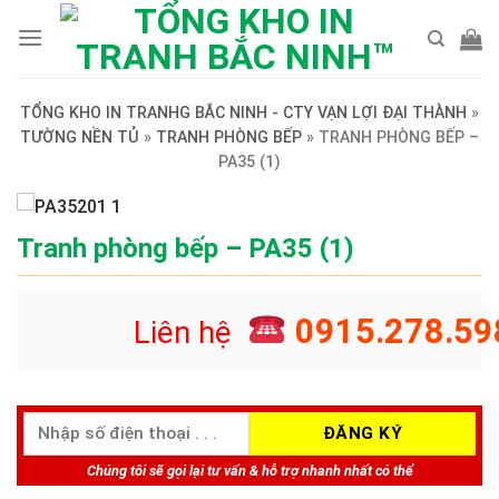
Skip
to
content
TỔNG KHO IN TRANHG BẮC NINH - CTY VẠN LỢI ĐẠI THÀNH
»
TƯỜNG NỀN TỦ
»
TRANH PHÒNG BẾP
»
TRANH PHÒNG BẾP –
PA35 (1)
Tranh phòng bếp – PA35 (1)
0915.278.59
Liên hệ
Chúng tôi sẽ gọi lại tư vấn & hỗ trợ nhanh nhất có thể