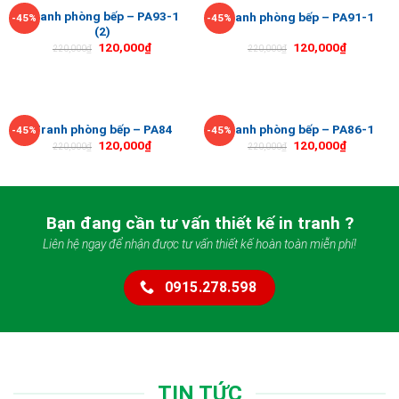
Tranh phòng bếp – PA93-1
Tranh phòng bếp – PA91-1
-45%
-45%
(2)
120,000
₫
120,000
₫
220,000
₫
220,000
₫
Tranh phòng bếp – PA84
Tranh phòng bếp – PA86-1
-45%
-45%
120,000
₫
120,000
₫
220,000
₫
220,000
₫
Bạn đang cần tư vấn thiết kế in tranh ?
Liên hệ ngay để nhận được tư vấn thiết kế hoàn toàn miễn phí!
0915.278.598
TIN TỨC