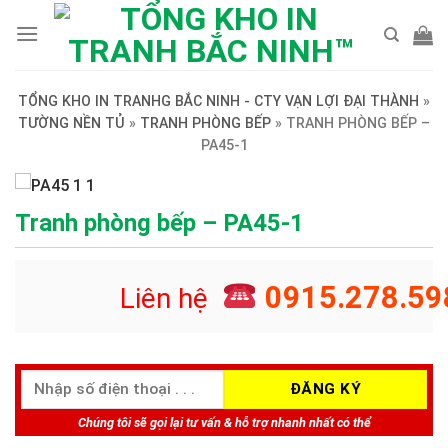
Skip
to
content
TỔNG KHO IN TRANHG BẮC NINH - CTY VẠN LỢI ĐẠI THÀNH
»
TƯỜNG NỀN TỦ
»
TRANH PHÒNG BẾP
»
TRANH PHÒNG BẾP –
PA45-1
Tranh phòng bếp – PA45-1
0915.278.59
Liên hệ
Chúng tôi sẽ gọi lại tư vấn & hỗ trợ nhanh nhất có thể