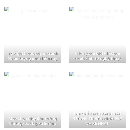
TOP gạch cao cấp in tranh
5 lưu ý cần biết khi chọn
5D ấn tượng nhất hiện nay
tranh kính 3D nghệ thuật
ĐỊA CHỈ BÁN TRANH DÁN
Mẹo chọn giấy dán tường
TƯỜNG 3D BẮC NINH ĐẸP
Vintage bắt kịp xu hướng
VÀ RẺ NHẤT