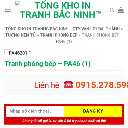
Skip
to
content
TỔNG KHO IN TRANHG BẮC NINH - CTY VẠN LỢI ĐẠI THÀNH
»
TƯỜNG NỀN TỦ
»
TRANH PHÒNG BẾP
»
TRANH PHÒNG BẾP –
PA46 (1)
Tranh phòng bếp – PA46 (1)
0915.278.59
Liên hệ
Chúng tôi sẽ gọi lại tư vấn & hỗ trợ nhanh nhất có thể