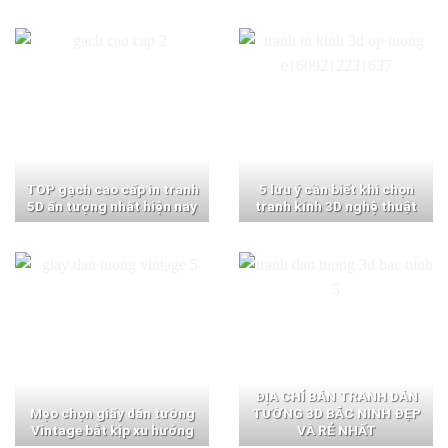
TOP gạch cao cấp in tranh
5 lưu ý cần biết khi chọn
5D ấn tượng nhất hiện nay
tranh kính 3D nghệ thuật
ĐỊA CHỈ BÁN TRANH DÁN
Mẹo chọn giấy dán tường
TƯỜNG 3D BẮC NINH ĐẸP
Vintage bắt kịp xu hướng
VÀ RẺ NHẤT