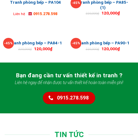
Tranh phòng bếp – PA85-
Tranh phòng bếp – PA104
-45%
(1)
120,000
₫
0915.278.598
220,000
₫
Liên hệ
Tranh phòng bếp – PA84-1
Tranh phòng bếp – PA90-1
-45%
-45%
120,000
₫
120,000
₫
220,000
₫
220,000
₫
Bạn đang cần tư vấn thiết kế in tranh ?
Liên hệ ngay để nhận được tư vấn thiết kế hoàn toàn miễn phí!
0915.278.598
TIN TỨC