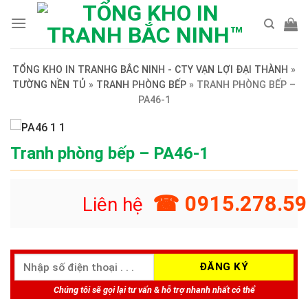
Skip
to
content
TỔNG KHO IN TRANHG BẮC NINH - CTY VẠN LỢI ĐẠI THÀNH
»
TƯỜNG NỀN TỦ
»
TRANH PHÒNG BẾP
»
TRANH PHÒNG BẾP –
PA46-1
Tranh phòng bếp – PA46-1
☎ 0915.278.59
Liên hệ
Chúng tôi sẽ gọi lại tư vấn & hỗ trợ nhanh nhất có thể