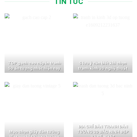
TIN TỨC
TOP gạch cao cấp in tranh
5 lưu ý cần biết khi chọn
5D ấn tượng nhất hiện nay
tranh kính 3D nghệ thuật
ĐỊA CHỈ BÁN TRANH DÁN
Mẹo chọn giấy dán tường
TƯỜNG 3D BẮC NINH ĐẸP
Vintage bắt kịp xu hướng
VÀ RẺ NHẤT