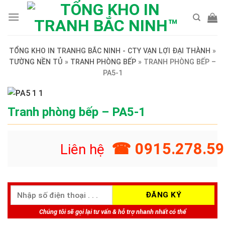
Skip
to
content
TỔNG KHO IN TRANHG BẮC NINH - CTY VẠN LỢI ĐẠI THÀNH
»
TƯỜNG NỀN TỦ
»
TRANH PHÒNG BẾP
»
TRANH PHÒNG BẾP –
PA5-1
Tranh phòng bếp – PA5-1
☎ 0915.278.59
Liên hệ
Chúng tôi sẽ gọi lại tư vấn & hỗ trợ nhanh nhất có thể