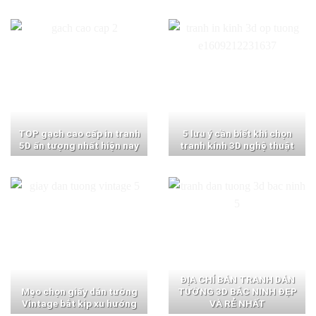
TOP gạch cao cấp in tranh
5 lưu ý cần biết khi chọn
5D ấn tượng nhất hiện nay
tranh kính 3D nghệ thuật
ĐỊA CHỈ BÁN TRANH DÁN
Mẹo chọn giấy dán tường
TƯỜNG 3D BẮC NINH ĐẸP
Vintage bắt kịp xu hướng
VÀ RẺ NHẤT