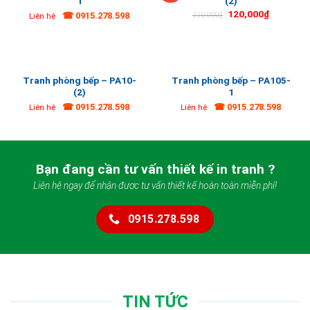
1
(2)
120,000
₫
☎ 0915.278.598
220,000
₫
Liên hệ
Tranh phòng bếp – PA10-
Tranh phòng bếp – PA105-
(2)
1
☎ 0915.278.598
☎ 0915.278.598
Liên hệ
Liên hệ
Bạn đang cần tư vấn thiết kế in tranh ?
Liên hệ ngay để nhận được tư vấn thiết kế hoàn toàn miễn phí!
0915.278.598
TIN TỨC