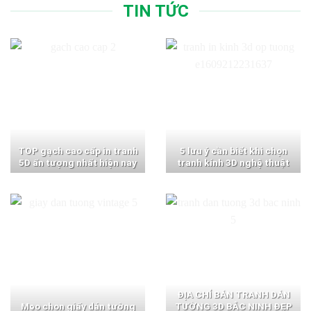
TIN TỨC
TOP gạch cao cấp in tranh
5 lưu ý cần biết khi chọn
5D ấn tượng nhất hiện nay
tranh kính 3D nghệ thuật
ĐỊA CHỈ BÁN TRANH DÁN
Mẹo chọn giấy dán tường
TƯỜNG 3D BẮC NINH ĐẸP