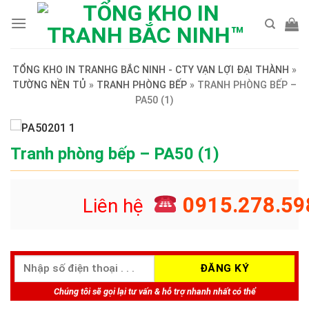
Skip
to
content
TỔNG KHO IN TRANHG BẮC NINH - CTY VẠN LỢI ĐẠI THÀNH
»
TƯỜNG NỀN TỦ
»
TRANH PHÒNG BẾP
»
TRANH PHÒNG BẾP –
PA50 (1)
Tranh phòng bếp – PA50 (1)
0915.278.59
Liên hệ
Chúng tôi sẽ gọi lại tư vấn & hỗ trợ nhanh nhất có thể