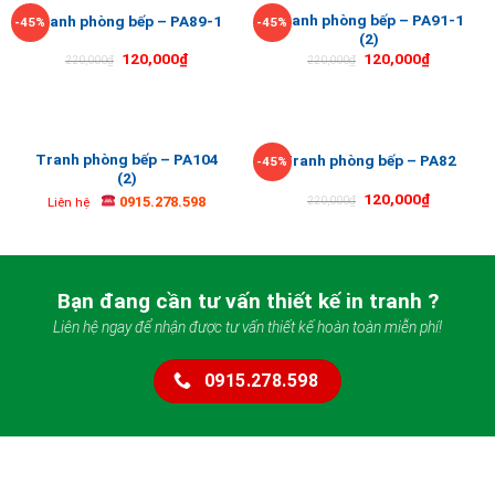
Tranh phòng bếp – PA91-1
Tranh phòng bếp – PA89-1
-45%
-45%
(2)
120,000
₫
120,000
₫
220,000
₫
220,000
₫
Tranh phòng bếp – PA104
Tranh phòng bếp – PA82
-45%
(2)
120,000
₫
0915.278.598
220,000
₫
Liên hệ
Bạn đang cần tư vấn thiết kế in tranh ?
Liên hệ ngay để nhận được tư vấn thiết kế hoàn toàn miễn phí!
0915.278.598