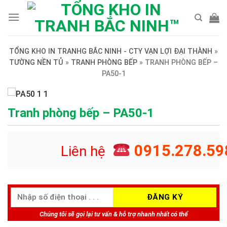
Skip
to
content
TỔNG KHO IN TRANHG BẮC NINH - CTY VẠN LỢI ĐẠI THÀNH
»
TƯỜNG NỀN TỦ
»
TRANH PHÒNG BẾP
»
TRANH PHÒNG BẾP –
PA50-1
Tranh phòng bếp – PA50-1
0915.278.59
Liên hệ
Chúng tôi sẽ gọi lại tư vấn & hỗ trợ nhanh nhất có thể