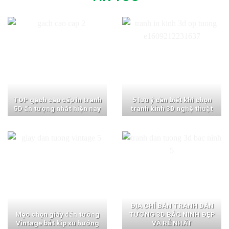
TOP gạch cao cấp in tranh
5 lưu ý cần biết khi chọn
5D ấn tượng nhất hiện nay
tranh kính 3D nghệ thuật
ĐỊA CHỈ BÁN TRANH DÁN
Mẹo chọn giấy dán tường
TƯỜNG 3D BẮC NINH ĐẸP
Vintage bắt kịp xu hướng
VÀ RẺ NHẤT