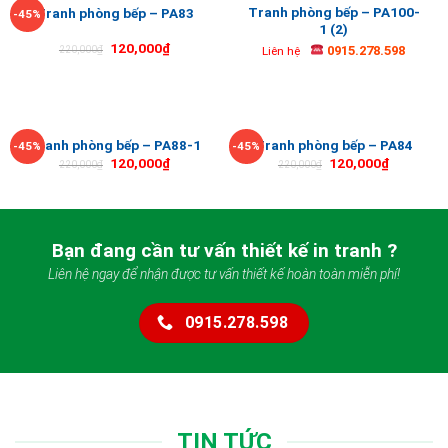
Tranh phòng bếp – PA100-
Tranh phòng bếp – PA83
-45%
1 (2)
120,000
₫
0915.278.598
220,000
₫
Liên hệ
Tranh phòng bếp – PA88-1
Tranh phòng bếp – PA84
-45%
-45%
120,000
₫
120,000
₫
220,000
₫
220,000
₫
Bạn đang cần tư vấn thiết kế in tranh ?
Liên hệ ngay để nhận được tư vấn thiết kế hoàn toàn miễn phí!
0915.278.598
TIN TỨC