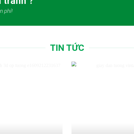
 tranh ?
n phí!
TIN TỨC