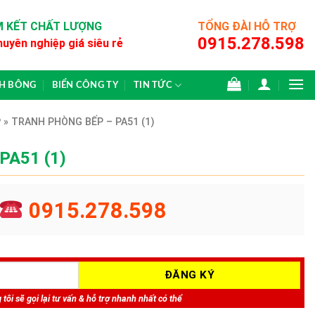
 KẾT CHẤT LƯỢNG
TỔNG ĐÀI HỖ TRỢ
0915.278.598
huyên nghiệp giá siêu rẻ
CH BÔNG
BIỂN CÔNG TY
TIN TỨC
P
»
TRANH PHÒNG BẾP – PA51 (1)
 PA51 (1)
0915.278.598
tôi sẽ gọi lại tư vấn & hỗ trợ nhanh nhất có thể