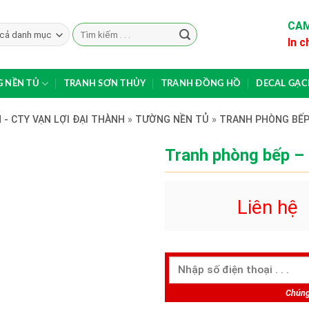
CAM
Search
In c
for:
 NỀN TỦ
TRANH SƠN THỦY
TRANH ĐỒNG HỒ
DECAL GẠ
 - CTY VẠN LỢI ĐẠI THÀNH
»
TƯỜNG NỀN TỦ
»
TRANH PHÒNG BẾ
Tranh phòng bếp –
Liên hệ
Chúng 