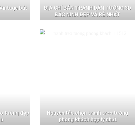
Vintage bắt
ĐỊA CHỈ BÁN TRANH DÁN TƯỜNG 3D
BẮC NINH ĐẸP VÀ RẺ NHẤT
eo tường đẹp
Nguyên tắc chọn tranh treo tường
ch
phòng khách hợp lý nhất