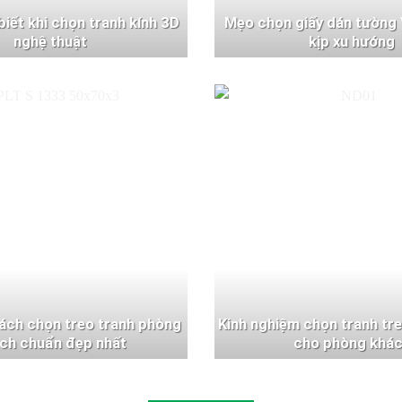
 biết khi chọn tranh kính 3D
Mẹo chọn giấy dán tường 
nghệ thuật
kịp xu hướng
ách chọn treo tranh phòng
Kinh nghiệm chọn tranh tr
ch chuẩn đẹp nhất
cho phòng khá