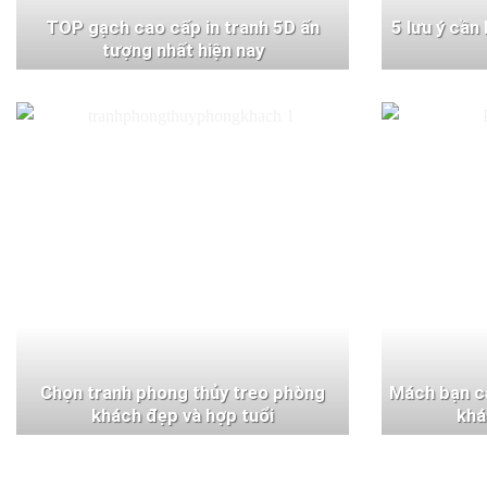
TOP gạch cao cấp in tranh 5D ấn
5 lưu ý cần
tượng nhất hiện nay
Chọn tranh phong thủy treo phòng
Mách bạn c
khách đẹp và hợp tuổi
khá