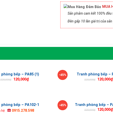
MUA H
Sản phảm cam kết 100% đều t
Đền gấp 10 lần giá trị của s
 phòng bếp – PA85 (1)
Tranh phòng bếp – 
-45%
120,000
₫
120,000
₫
220,000
₫
220,000
₫
 phòng bếp – PA102-1
Tranh phòng bếp – P
-45%
120,000
₫
220,000
₫
0915.278.598
n hệ