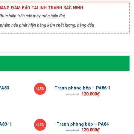
ÀNG ĐẢM BẢO TẠI INH TRANH BẮC NINH
hực hiện trên các máy móc hiện đại
ản phẩm nếu phát hiện hàng kém chất lượng, hàng đểu
PA83
Tranh phòng bếp – PA86-1
-45%
120,000
₫
220,000
₫
A83-1
Tranh phòng bếp – PA84
-45%
120,000
₫
220,000
₫