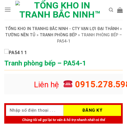
Skip
to
content
TỔNG KHO IN TRANHG BẮC NINH - CTY VẠN LỢI ĐẠI THÀNH
»
TƯỜNG NỀN TỦ
»
TRANH PHÒNG BẾP
»
TRANH PHÒNG BẾP –
PA54-1
Tranh phòng bếp – PA54-1
0915.278.59
Liên hệ
Chúng tôi sẽ gọi lại tư vấn & hỗ trợ nhanh nhất có thể