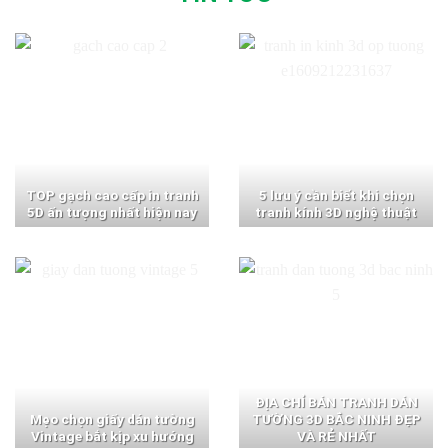
TOP gạch cao cấp in tranh
5 lưu ý cần biết khi chọn
5D ấn tượng nhất hiện nay
tranh kính 3D nghệ thuật
ĐỊA CHỈ BÁN TRANH DÁN
Mẹo chọn giấy dán tường
TƯỜNG 3D BẮC NINH ĐẸP
Vintage bắt kịp xu hướng
VÀ RẺ NHẤT