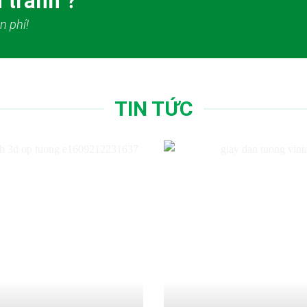
 tranh ?
n phí!
TIN TỨC