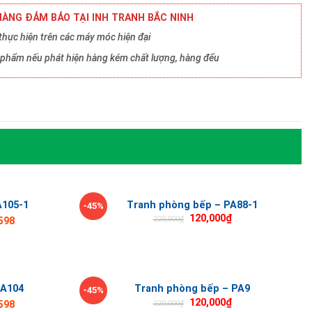
ÀNG ĐẢM BẢO TẠI INH TRANH BẮC NINH
hực hiện trên các máy móc hiện đại
ản phẩm nếu phát hiện hàng kém chất lượng, hàng đểu
A105-1
Tranh phòng bếp – PA88-1
-45%
120,000
₫
220,000
₫
598
PA104
Tranh phòng bếp – PA9
-45%
120,000
₫
220,000
₫
598