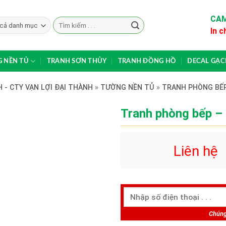
CAM
Search
In c
for:
 NỀN TỦ
TRANH SƠN THỦY
TRANH ĐỒNG HỒ
DECAL GẠ
 - CTY VẠN LỢI ĐẠI THÀNH
»
TƯỜNG NỀN TỦ
»
TRANH PHÒNG BẾ
Tranh phòng bếp –
Liên hệ
Chúng 