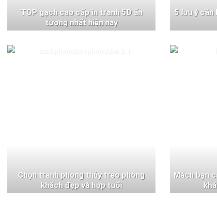
TOP gạch cao cấp in tranh 5D ấn
5 lưu ý cần
tượng nhất hiện nay
Chọn tranh phong thủy treo phòng
Mách bạn c
khách đẹp và hợp tuổi
khá