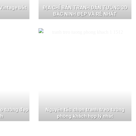
Vintage bắt
ĐỊA CHỈ BÁN TRANH DÁN TƯỜNG 3D
BẮC NINH ĐẸP VÀ RẺ NHẤT
eo tường đẹp
Nguyên tắc chọn tranh treo tường
ch
phòng khách hợp lý nhất