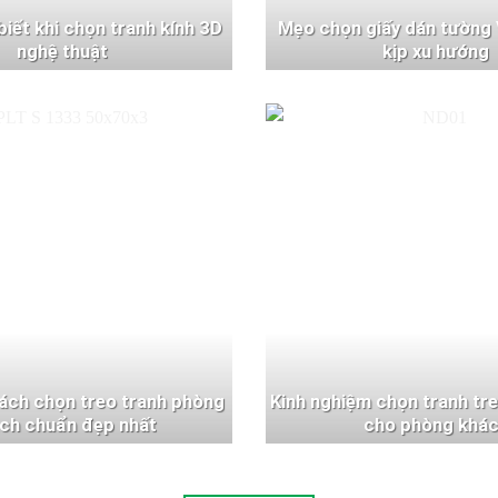
 biết khi chọn tranh kính 3D
Mẹo chọn giấy dán tường 
nghệ thuật
kịp xu hướng
ách chọn treo tranh phòng
Kinh nghiệm chọn tranh tr
ch chuẩn đẹp nhất
cho phòng khá