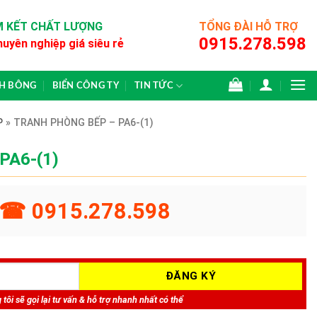
 KẾT CHẤT LƯỢNG
TỔNG ĐÀI HỖ TRỢ
0915.278.598
huyên nghiệp giá siêu rẻ
CH BÔNG
BIỂN CÔNG TY
TIN TỨC
P
»
TRANH PHÒNG BẾP – PA6-(1)
 PA6-(1)
☎ 0915.278.598
tôi sẽ gọi lại tư vấn & hỗ trợ nhanh nhất có thể