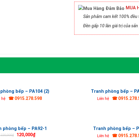
MUA H
Sản phảm cam kết 100% đều t
Đền gấp 10 lần giá trị của s
 phòng bếp – PA104 (2)
Tranh phòng bếp – P
☎ 0915.278.598
☎ 0915.278.
n hệ
Liên hệ
h phòng bếp – PA92-1
Tranh phòng bếp – 
120,000
₫
220,000
₫
☎ 0915.278.
Liên hệ