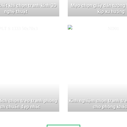
 biết khi chọn tranh kính 3D
Mẹo chọn giấy dán tường 
nghệ thuật
kịp xu hướng
ách chọn treo tranh phòng
Kinh nghiệm chọn tranh tr
ch chuẩn đẹp nhất
cho phòng khá