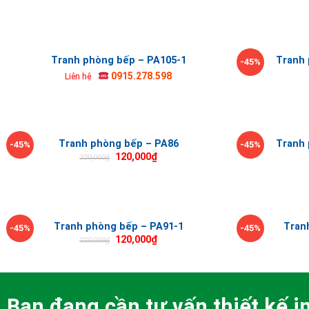
Tranh phòng bếp – PA105-1
Tranh 
-45%
0915.278.598
Liên hệ
Tranh phòng bếp – PA86
Tranh 
-45%
-45%
120,000
₫
220,000
₫
Tranh phòng bếp – PA91-1
Tran
-45%
-45%
120,000
₫
220,000
₫
Bạn đang cần tư vấn thiết kế in