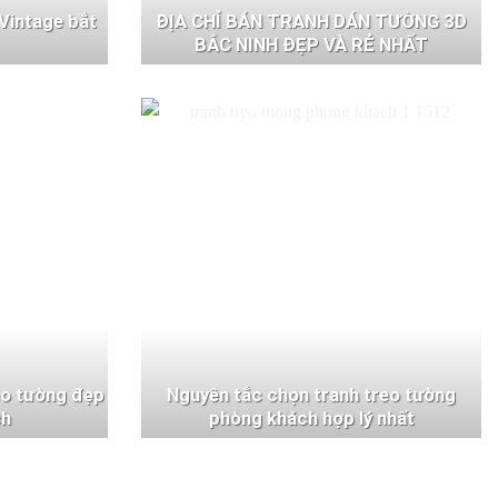
Vintage bắt
ĐỊA CHỈ BÁN TRANH DÁN TƯỜNG 3D
BẮC NINH ĐẸP VÀ RẺ NHẤT
eo tường đẹp
Nguyên tắc chọn tranh treo tường
ch
phòng khách hợp lý nhất