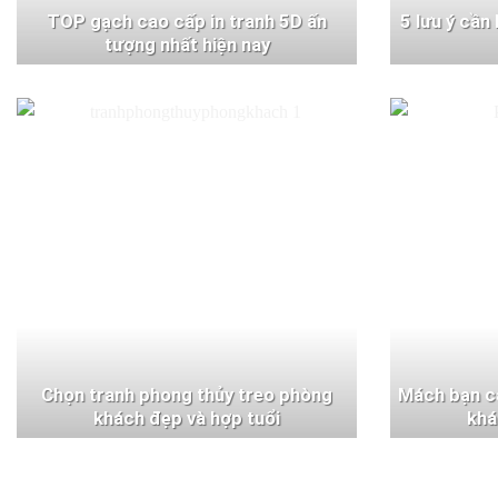
TOP gạch cao cấp in tranh 5D ấn
5 lưu ý cần
tượng nhất hiện nay
Chọn tranh phong thủy treo phòng
Mách bạn c
khách đẹp và hợp tuổi
khá