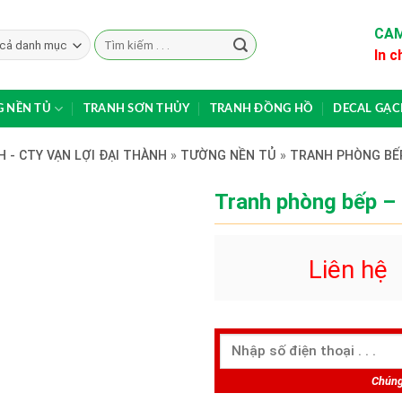
CAM
Search
In c
for:
 NỀN TỦ
TRANH SƠN THỦY
TRANH ĐỒNG HỒ
DECAL GẠ
 - CTY VẠN LỢI ĐẠI THÀNH
»
TƯỜNG NỀN TỦ
»
TRANH PHÒNG BẾ
Tranh phòng bếp –
Liên hệ
Chúng 