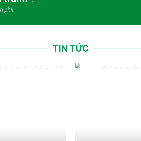
n phí!
TIN TỨC