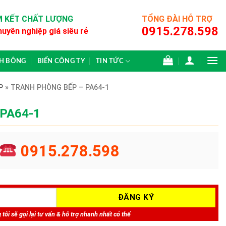
 KẾT CHẤT LƯỢNG
TỔNG ĐÀI HỖ TRỢ
0915.278.598
huyên nghiệp giá siêu rẻ
CH BÔNG
BIỂN CÔNG TY
TIN TỨC
P
»
TRANH PHÒNG BẾP – PA64-1
 PA64-1
0915.278.598
tôi sẽ gọi lại tư vấn & hỗ trợ nhanh nhất có thể